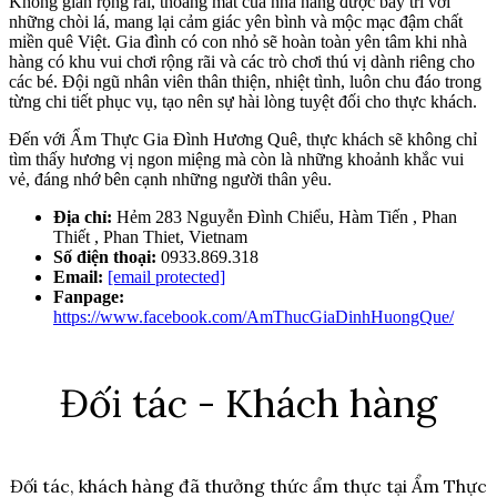
Không gian rộng rãi, thoáng mát của nhà hàng được bày trí với
những chòi lá, mang lại cảm giác yên bình và mộc mạc đậm chất
miền quê Việt. Gia đình có con nhỏ sẽ hoàn toàn yên tâm khi nhà
hàng có khu vui chơi rộng rãi và các trò chơi thú vị dành riêng cho
các bé. Đội ngũ nhân viên thân thiện, nhiệt tình, luôn chu đáo trong
từng chi tiết phục vụ, tạo nên sự hài lòng tuyệt đối cho thực khách.
Đến với Ẩm Thực Gia Đình Hương Quê, thực khách sẽ không chỉ
tìm thấy hương vị ngon miệng mà còn là những khoảnh khắc vui
vẻ, đáng nhớ bên cạnh những người thân yêu.
Địa chỉ:
Hẻm 283 Nguyễn Đình Chiểu, Hàm Tiến , Phan
Thiết , Phan Thiet, Vietnam
Số điện thoại:
0933.869.318
Email:
[email protected]
Fanpage:
https://www.facebook.com/AmThucGiaDinhHuongQue/
Đối tác - Khách hàng
Đối tác, khách hàng đã thưởng thức ẩm thực tại Ẩm Thực