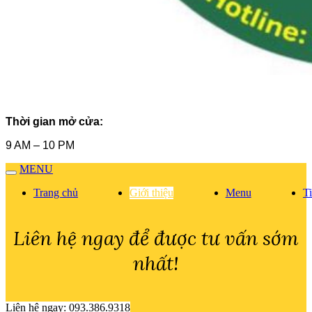
Thời gian mở cửa:
9 AM – 10 PM
MENU
Trang chủ
Giới thiệu
Menu
Ti
Liên hệ ngay để được tư vấn sớm
nhất!
Liên hệ ngay: 093.386.9318