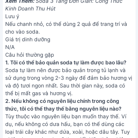
này với mọi người nhé!
Bài viết liên quan
Cách làm Mojito Biển Xanh Sâu
Thẳm - Hướng dẫn chi tiết
Cách Làm Soda Cam Đơn Giản,
Thơm Ngon Tại Nhà
Soda Dưa Lưới Yakult: Công
Thức Mát Lạnh Cho Mùa Hè
Soda Sữa Trứng Gà: Thức Uống
Bổ Dưỡng, Ngon Miệng