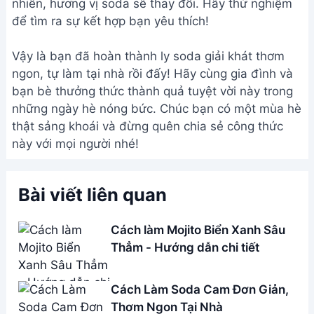
Address:
Hẻm 283 Nguyễn Đình Chiểu, Hàm Tiến ,
Phan Thiết
Email:
[email protected]
THÔNG TIN
Giới Thiệu
Menu
Liên hệ