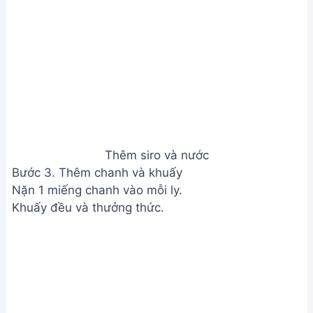
Thêm chanh và khuấy
Xem Thêm:
Soda 3 Tầng Đơn Giản: Công Thức
Kinh Doanh Thu Hút
Lưu ý
Nếu chanh nhỏ, có thể dùng 2 quả để trang trí và
cho vào soda.
Giá trị dinh dưỡng
N/A
Câu hỏi thường gặp
1. Tôi có thể bảo quản soda tự làm được bao lâu?