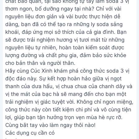
chất bảo quản, tại sao không tự tay làm soda 3 vị
thơm ngon, bổ dưỡng ngay tại nhà? Chỉ với vài
nguyên liệu đơn giản và vài bước thực hiện dễ
dàng, bạn đã có thể tạo ra những ly soda sảng
khoái, đáp ứng mọi sở thích của cả gia đình. Bạn
sẽ được trải nghiệm hương vị tươi mát từ những
nguyên liệu tự nhiên, hoàn toàn kiểm soát được
lượng đường và chất phụ gia, đảm bảo sức khỏe
cho bản thân và người thân.
Hãy cùng Cúc Xinh khám phá công thức soda 3 vị
độc đáo này. Sự kết hợp hoàn hảo giữa vị ngọt
thanh của dưa hấu, vị chua chua của chanh dây và
vị the mát của bạc hà sẽ mang đến cho bạn một
trải nghiệm vị giác tuyệt vời. Không chỉ ngon miệng,
công thức này còn tiết kiệm chi phí và vô cùng tiện
lợi, giúp bạn tận hưởng trọn vẹn mùa hè rực rỡ.
Cùng bắt tay vào làm ngay thôi nào!
Các dụng cụ cần có