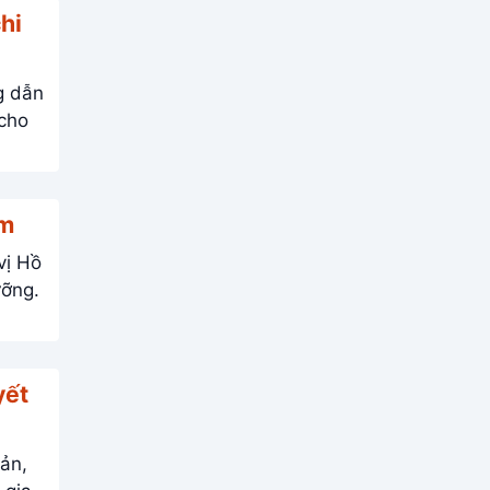
hi
ơm
vị Hồ
yết
iản,