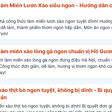
làm Miến Lươn Xào siêu ngon - Hướng dẫn c
 công thức làm miến lươn xào ngon tuyệt đỉnh! Hướng dẫn
 dễ làm, thành phẩm thơm ngon hấp dẫn. Món ăn ngon cho
đình!
làm miến xào lòng gà ngon chuẩn vị Hồ Gư
h làm miến xào lòng gà ngon đúng điệu Hà Nội, chuẩn 
ay!
ào thịt bò ngon tuyệt, không bị dính - Bí qu
iản
n xào thịt bò ngon tuyệt, không bị dính! Bí quyết đơn g