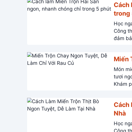
Cách 
trong
Học nga
Công th
đảm bả
Miến 
Món miế
tươi ngon. Công thức đơn giản, nhanh chóng, bổ 
Khám p
Cách 
Nhà
Học nga
Công th