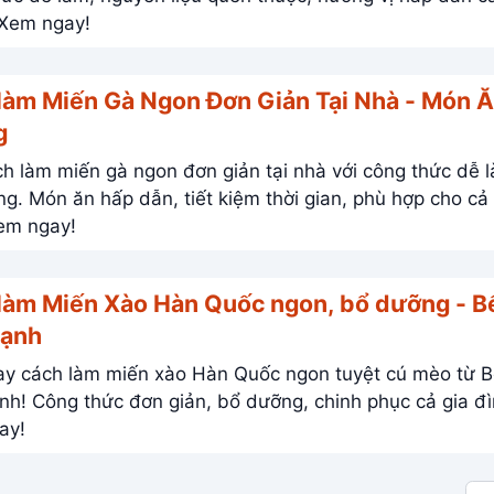
sẽ mê. Xem ngay!
làm Miến Gà Ngon Đơn Giản Tại Nhà - Món 
g
h làm miến gà ngon đơn giản tại nhà với công thức dễ 
, phù hợp cho cả gia
em ngay!
làm Miến Xào Hàn Quốc ngon, bổ dưỡng - B
Hạnh
y cách làm miến xào Hàn Quốc ngon tuyệt cú mèo từ 
inh phục cả gia đình.
ay!