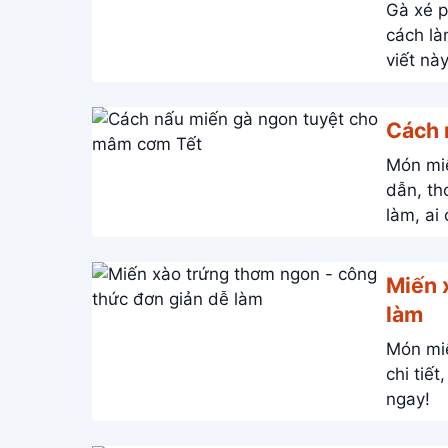
Gà xé p
cách là
Cách 
Món miế
dẫn, thơm n
làm, ai
Miến 
làm
Món miến
chi tiết, hướng 
ngay!