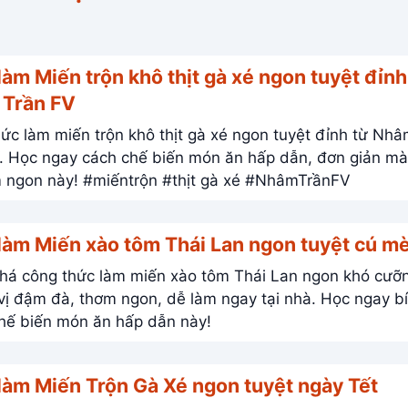
àm Miến trộn khô thịt gà xé ngon tuyệt đỉnh
Trần FV
ức làm miến trộn khô thịt gà xé ngon tuyệt đỉnh từ Nh
. Học ngay cách chế biến món ăn hấp dẫn, đơn giản mà
kỳ thơm ngon này! #miếntrộn #thịt gà xé #NhâmTrầnFV
làm Miến xào tôm Thái Lan ngon tuyệt cú m
á công thức làm miến xào tôm Thái Lan ngon khó cưỡ
ị đậm đà, thơm ngon, dễ làm ngay tại nhà. Học ngay bí
hế biến món ăn hấp dẫn này!
làm Miến Trộn Gà Xé ngon tuyệt ngày Tết