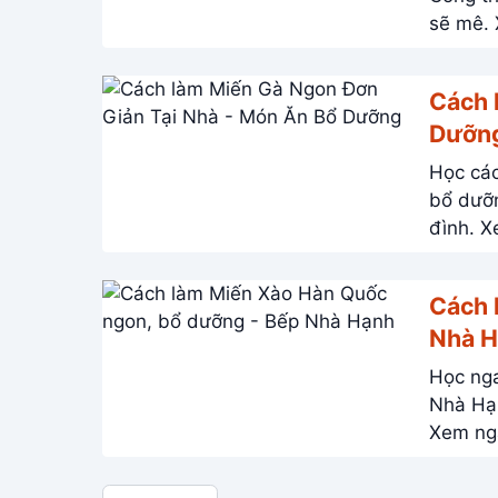
Cách 
Dưỡn
Học các
bổ dưỡng. Món ăn hấp dẫn, tiết kiệm thời gian
đình. X
Cách 
Nhà 
Học nga
Nhà Hạnh! Công thức đơn giản, bổ dưỡng, ch
Xem ng