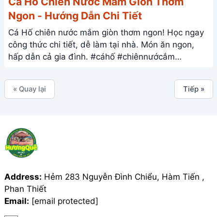
Cá Hố Chiên Nước Mắm Giòn Thơm
Ngon - Hướng Dẫn Chi Tiết
Cá Hố chiên nước mắm giòn thơm ngon! Học ngay
công thức chi tiết, dễ làm tại nhà. Món ăn ngon,
hấp dẫn cả gia đình. #cáhố #chiênnướcắm
#mónngon
« Quay lại
Tiếp »
Address:
Hẻm 283 Nguyễn Đình Chiểu, Hàm Tiến ,
Phan Thiết
Email:
[email protected]