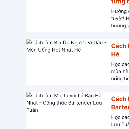
từng 
Hướng d
tuyệt! Học ngay các bước đơn giản, dễ làm tại nhà. Thưởng thức
hương v
Cách 
Hè
Học các
mùa hè 
uống ho
Cách 
Barte
Học các
Lưu Tuấn!