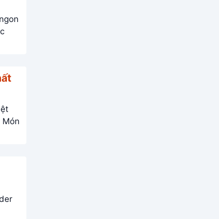
 ngon
hất
iệt
n
der