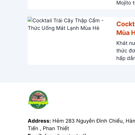
Mojito 
Cockt
Mùa 
Khát nước mùa hè? Hãy là
thức đơn g
hấp dẫ
Address:
Hẻm 283 Nguyễn Đình Chiểu, Hà
Tiến , Phan Thiết