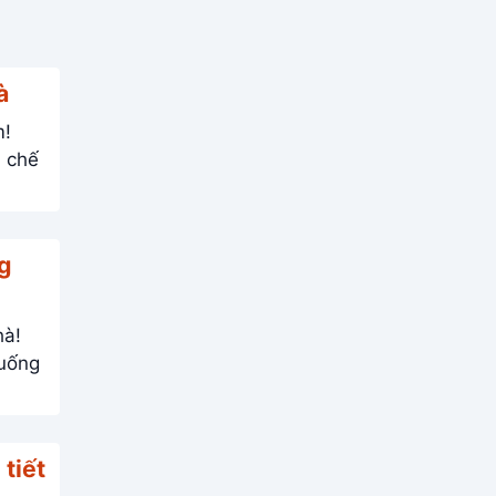
à
m!
g
hà!
tiết