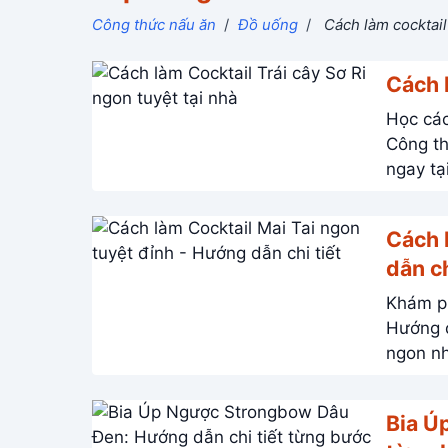
Công thức nấu ăn
/
Đồ uống
/
Cách làm cocktail
Cách l
Học các
Công thứ
ngay tạ
Cách 
dẫn ch
Khám ph
Hướng dẫn
ngon nh
Bia Ú