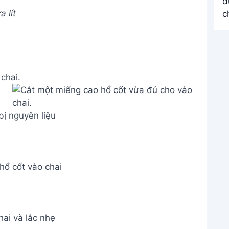
 lít
chai.
ị nguyên liệu
hổ cốt vào chai
ai và lắc nhẹ