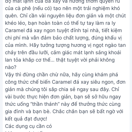
độ mát lạnh của đá xay và hương thơm quyến rũ
của cà phê (nếu có) tạo nên một trải nghiệm khó
quên. Chỉ cần vài nguyên liệu đơn giản và một chút
khéo léo, bạn hoàn toàn có thể tự tay làm ra ly
Caramel đá xay ngon tuyệt đỉnh tại nhà, tiết kiệm
chi phí mà vẫn đảm bảo chất lượng, đúng khẩu vị
của mình. Hãy tưởng tượng hương vị ngọt ngào tan
chảy trên đầu lưỡi, cảm giác mát lạnh sảng khoái
lan tỏa khắp cơ thể… thật tuyệt vời phải không
nào?
Vậy thì đừng chần chừ nữa, hãy cùng khám phá
công thức chế biến Caramel đá xay siêu ngon, đơn
giản mà chúng tôi sắp chia sẻ ngay sau đây. Chỉ
vài bước thực hiện đơn giản, bạn sẽ sở hữu ngay
thức uống “thần thánh” này để thưởng thức cùng
gia đình và bạn bè. Chắc chắn bạn sẽ bất ngờ với
kết quả đạt được!
Các dụng cụ cần có