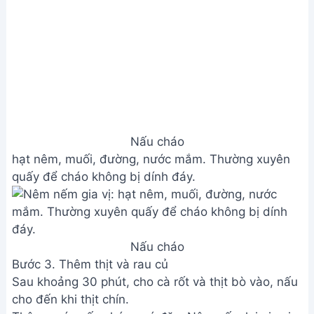
3. Tôi có thể thay thế thịt bò bằng loại thịt nào
khác?
Bạn có thể thay thế bằng thịt gà, thịt heo nạc hoặc
các loại thịt khác tùy sở thích. Tuy nhiên, hương vị
sẽ khác so với cháo thịt bò.
Vậy là bạn đã hoàn thành món cháo thịt bò thơm
ngon, ấm áp rồi đấy! Hãy cùng gia đình thưởng
thức thành quả và cảm nhận vị ngọt ngào của món
ăn này nhé. Chúc bạn ngon miệng!
Bài viết liên quan
Cách nấu cháo bánh mì táo ngon
cho bé ăn dặm