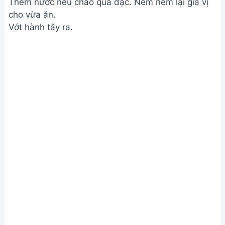
Cháo Thịt Heo Bí Ngòi Bé Ăn
Dặm - Dinh Dưỡng, Nhanh Gọn
Cháo bồ câu đậu xanh hạt sen:
Bí quyết nấu ngon, bổ dưỡng
Cách Làm Cháo Cá Chép Bổ
Dưỡng Cho Bà Bầu - Góc Bếp
Nhỏ
Address:
Hẻm 283 Nguyễn Đình Chiểu, Hàm Tiến ,