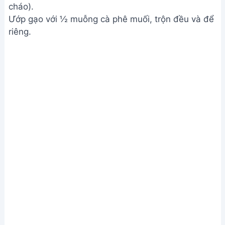
Nấu cháo
hạt nêm, muối, đường, nước mắm. Thường xuyên
quấy để cháo không bị dính đáy.
Nấu cháo
Bước 3. Thêm thịt và rau củ
Sau khoảng 30 phút, cho cà rốt và thịt bò vào, nấu