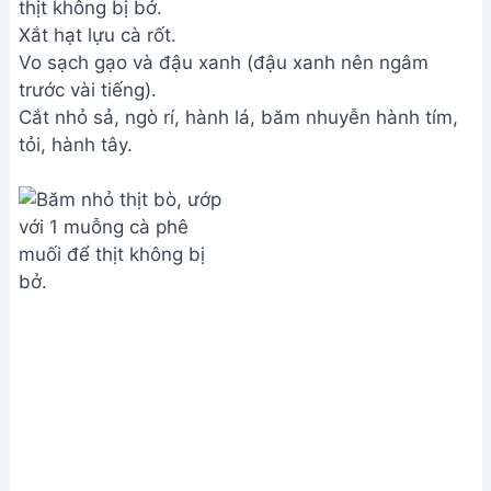
thịt không bị bở.
Xắt hạt lựu cà rốt.
Vo sạch gạo và đậu xanh (đậu xanh nên ngâm
trước vài tiếng).
Cắt nhỏ sả, ngò rí, hành lá, băm nhuyễn hành tím,
tỏi, hành tây.
Chuẩn bị nguyên liệu
Cắt lát gừng (một ít để phi thơm, một ít để cho vào
cháo).
Ướp gạo với ½ muỗng cà phê muối, trộn đều và để
riêng.