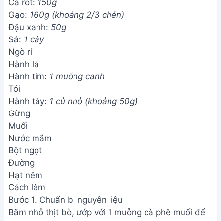
Cà rốt:
150g
Gạo:
160g (khoảng 2/3 chén)
Đậu xanh:
50g
Sả:
1 cây
Ngò rí
Hành lá
Hành tím:
1 muỗng canh
Tỏi
Hành tây:
1 củ nhỏ (khoảng 50g)
Gừng
Muối
Nước mắm
Bột ngọt
Đường
Hạt nêm
Cách làm
Bước 1. Chuẩn bị nguyên liệu
Băm nhỏ thịt bò, ướp với 1 muỗng cà phê muối để