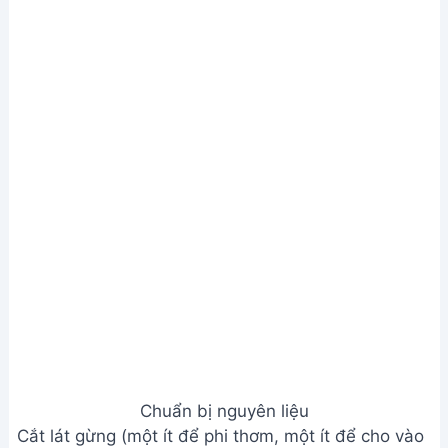
Chuẩn bị nguyên liệu
Bước 2. Nấu cháo
Phi thơm hành tím, tỏi, gừng.
Cho vào chảo ½ muỗng canh nước mắm, ½ muỗng
cà phê bột ngọt, ½ muỗng canh đường, trộn đều
và ướp ít nhất 15 phút (nên để trong ngăn mát tủ
lạnh).
Nấu sôi 3 lít nước, cho gạo và đậu xanh vào nấu
cho đến khi nhừ.
Thêm sả, hành tây, gừng vào nồi cháo.