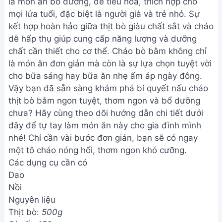
là món ăn bổ dưỡng, dễ tiêu hóa, thích hợp cho
mọi lứa tuổi, đặc biệt là người già và trẻ nhỏ. Sự
kết hợp hoàn hảo giữa thịt bò giàu chất sắt và cháo
dễ hấp thụ giúp cung cấp năng lượng và dưỡng
chất cần thiết cho cơ thể. Cháo bò bằm không chỉ
là món ăn đơn giản mà còn là sự lựa chọn tuyệt vời
cho bữa sáng hay bữa ăn nhẹ ấm áp ngày đông.
Vậy bạn đã sẵn sàng khám phá bí quyết nấu cháo
thịt bò bằm ngon tuyệt, thơm ngon và bổ dưỡng
chưa? Hãy cùng theo dõi hướng dẫn chi tiết dưới
đây để tự tay làm món ăn này cho gia đình mình
nhé! Chỉ cần vài bước đơn giản, bạn sẽ có ngay
một tô cháo nóng hổi, thơm ngon khó cưỡng.
Các dụng cụ cần có
Dao
Nồi
Nguyên liệu
Thịt bò:
500g