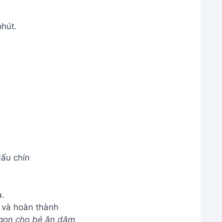
hút.
ấu chín
 và hoàn thành
ngon cho bé ăn dặm