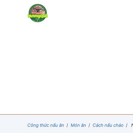
Công thức nấu ăn
/
Món ăn
/
Cách nấu cháo
/
N