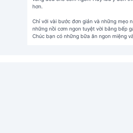
hơn.
Chỉ với vài bước đơn giản và những mẹo nh
những nồi cơm ngon tuyệt vời bằng bếp ga
Chúc bạn có những bữa ăn ngon miệng và
Address:
Hẻm 283 Nguyễn Đình Chiểu, Hà
Tiến , Phan Thiết
Email:
[email protected]