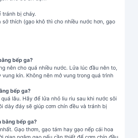
 tránh bị cháy.
à sở thích (gạo khô thì cho nhiều nước hơn, gạo
 bằng bếp ga?
ng nên cho quá nhiều nước. Lửa lúc đầu nên to,
đậy vung kín. Không nên mở vung trong quá trình
 bằng bếp ga?
quá lâu. Hãy để lửa nhỏ liu riu sau khi nước sôi
i dày đáy sẽ giúp cơm chín đều và tránh bị
n bằng bếp ga?
t nhất. Gạo thơm, gạo tám hay gạo nếp cái hoa
ời gian ngâm gạo nếu cần thiết để cơm chín đều