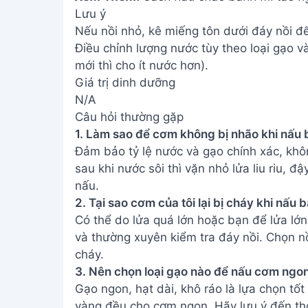
Lưu ý
Nếu nồi nhỏ, kê miếng tôn dưới đáy nồi để
Điều chỉnh lượng nước tùy theo loại gạo v
mới thì cho ít nước hơn).
Giá trị dinh dưỡng
N/A
Câu hỏi thường gặp
1. Làm sao để cơm không bị nhão khi nấu
Đảm bảo tỷ lệ nước và gạo chính xác, khô
sau khi nước sôi thì vặn nhỏ lửa liu riu, 
nấu.
2. Tại sao cơm của tôi lại bị cháy khi nấu
Có thể do lửa quá lớn hoặc bạn để lửa lớn 
và thường xuyên kiểm tra đáy nồi. Chọn nồ
cháy.
3. Nên chọn loại gạo nào để nấu cơm ngo
Gạo ngon, hạt dài, khô ráo là lựa chọn tố
vàng đều cho cơm ngon. Hãy lưu ý đến th