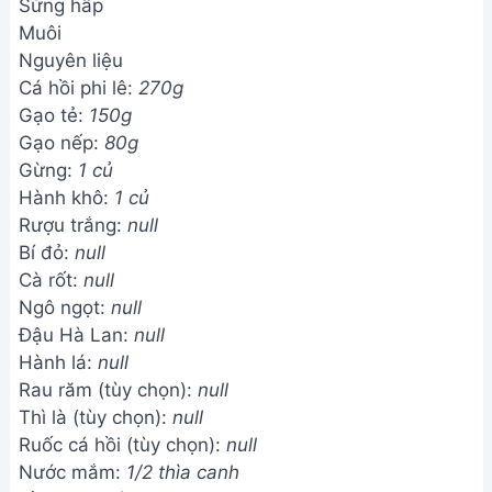
Sửng hấp
Muôi
Nguyên liệu
Cá hồi phi lê:
270g
Gạo tẻ:
150g
Gạo nếp:
80g
Gừng:
1 củ
Hành khô:
1 củ
Rượu trắng:
null
Bí đỏ:
null
Cà rốt:
null
Ngô ngọt:
null
Đậu Hà Lan:
null
Hành lá:
null
Rau răm (tùy chọn):
null
Thì là (tùy chọn):
null
Ruốc cá hồi (tùy chọn):
null
Nước mắm:
1/2 thìa canh