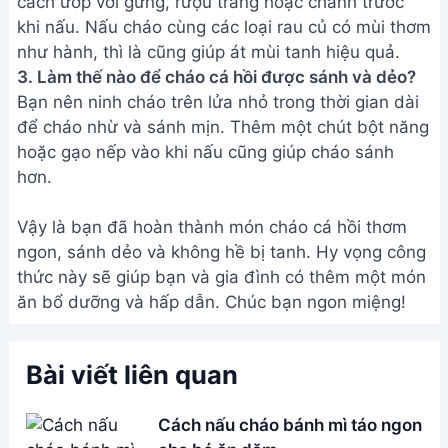
ăn bổ dưỡng và hấp dẫn. Chúc bạn ngon miệng!
Bài viết liên quan
Cách nấu cháo bánh mì táo ngon
cho bé ăn dặm
Cháo Thịt Heo Bí Ngòi Bé Ăn
Dặm - Dinh Dưỡng, Nhanh Gọn
Cháo bồ câu đậu xanh hạt sen:
Bí quyết nấu ngon, bổ dưỡng
Cách Làm Cháo Cá Chép Bổ
Dưỡng Cho Bà Bầu - Góc Bếp
Nhỏ