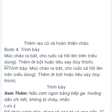
Trình bày
Xem Thêm:
Nấu cơm ngon bằng bếp ga: Hướng
dẫn chi tiết, không bị cháy, nhão
Lưu ý
Để cháo sánh dẻo, dùng cả gạo tẻ và gạo nếp. Tỷ
lệ gạo và nước tham khảo: 1kg gạo/14 lít nước.
Có thể dùng đầu cá hồi nướng sơ qua để ninh nước
dùng cháo đậm đà hơn.
Nếu không có ruốc cá hồi, tăng lượng cá hồi tươi.
Thêm rau ngót, hạt sen, đậu xanh, khoai lang, củ
cải hoặc măng tây để cháo thêm hương vị.
Nếu thích ăn cháo loãng hơn, điều chỉnh lượng
nước.
Giá trị dinh dưỡng
N/A
Câu hỏi thường gặp
1. Làm sao để chọn cá hồi tươi ngon để nấu cháo?