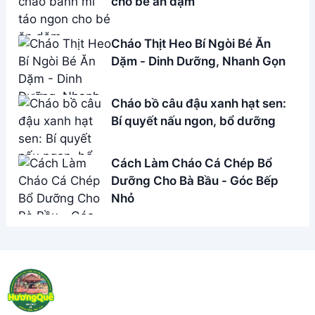
Address:
Hẻm 283 Nguyễn Đình Chiểu, Hàm Tiến ,
Phan Thiết
Email:
[email protected]
THÔNG TIN
Giới Thiệu
Menu
Liên hệ