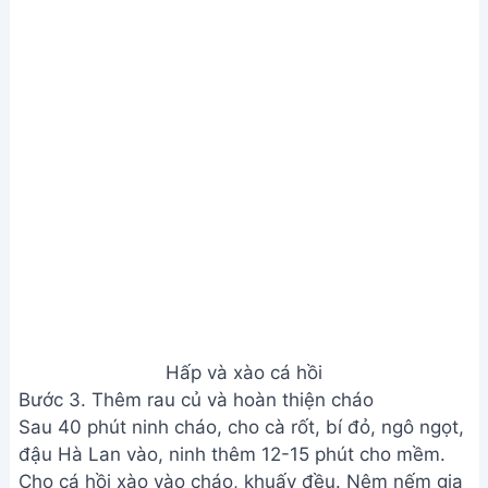
Hấp và xào cá hồi
Bước 3. Thêm rau củ và hoàn thiện cháo
Sau 40 phút ninh cháo, cho cà rốt, bí đỏ, ngô ngọt,
đậu Hà Lan vào, ninh thêm 12-15 phút cho mềm.
Cho cá hồi xào vào cháo, khuấy đều. Nêm nếm gia
vị (bột canh, bột nêm, bột ngọt, nước mắm) cho
vừa ăn. Thêm hành lá, đun thêm 1 phút, tắt bếp.