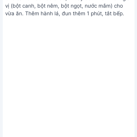
Thêm rau củ và hoàn thiện cháo
Bước 4. Trình bày
Múc cháo ra bát, cho ruốc cá hồi lên trên (nếu
dùng). Thêm ớt bột hoặc tiêu xay (tùy thích).