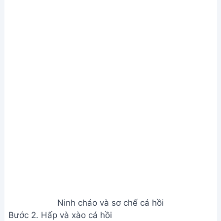
Ninh cháo và sơ chế cá hồi
Bước 2. Hấp và xào cá hồi
Cho nước vào nồi hoặc chảo (khoảng 1/3 chiều
cao), thêm 1 thìa canh rượu trắng, hành khô, gừng
đập dập. Đun sôi, cho cá hồi lên sửng hấp, đậy kín,
hấp lửa vừa khoảng 8 phút.
Bỏ da cá hồi sau khi hấp chín. Lọc bỏ xương cá, xé
nhỏ. Làm nóng chảo với dầu ăn, phi thơm hành
khô, gừng băm, cho cá hồi vào xào nhỏ lửa đến khi
thịt cá thấm đều dầu, nêm 1/2 thìa canh nước
mắm, xào thêm 30 giây rồi tắt bếp.