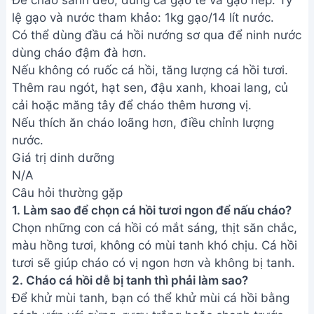
Chọn những con cá hồi có mắt sáng, thịt săn chắc,
màu hồng tươi, không có mùi tanh khó chịu. Cá hồi
tươi sẽ giúp cháo có vị ngon hơn và không bị tanh.
2. Cháo cá hồi dễ bị tanh thì phải làm sao?
Để khử mùi tanh, bạn có thể khử mùi cá hồi bằng
cách ướp với gừng, rượu trắng hoặc chanh trước
khi nấu. Nấu cháo cùng các loại rau củ có mùi thơm
như hành, thì là cũng giúp át mùi tanh hiệu quả.
3. Làm thế nào để cháo cá hồi được sánh và dẻo?
Bạn nên ninh cháo trên lửa nhỏ trong thời gian dài
để cháo nhừ và sánh mịn. Thêm một chút bột năng
hoặc gạo nếp vào khi nấu cũng giúp cháo sánh
hơn.
Vậy là bạn đã hoàn thành món cháo cá hồi thơm
ngon, sánh dẻo và không hề bị tanh. Hy vọng công
thức này sẽ giúp bạn và gia đình có thêm một món