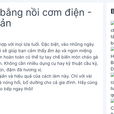
bằng nồi cơm điện -
B
iản
ợp với mọi lứa tuổi. Đặc biệt, vào những ngày
hổi sẽ giúp bạn cảm thấy ấm áp và ngon miệng
bạn hoàn toàn có thể tự tay chế biến món cháo gà
. Không cần nhiều dụng cụ hay kỹ thuật cầu kỳ,
ịn, đậm đà hương vị.
ản và hiệu quả của cách làm này. Chỉ với vài
 nóng hổi, bổ dưỡng cho cả gia đình. Hãy cùng
o bếp ngay thôi!