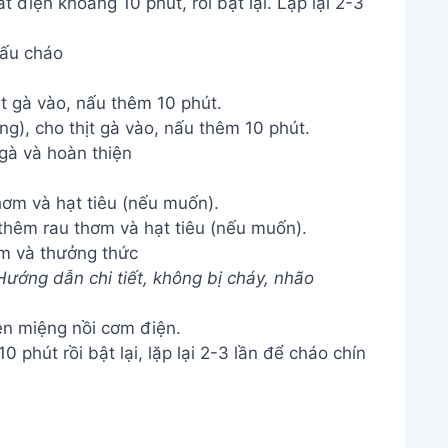
t điện khoảng 10 phút, rồi bật lại. Lặp lại 2-3
ấu cháo
ịt gà vào, nấu thêm 10 phút.
gà và hoàn thiện
hơm và hạt tiêu (nếu muốn).
m và thưởng thức
ớng dẫn chi tiết, không bị cháy, nhão
ên miệng nồi cơm điện.
 phút rồi bật lại, lặp lại 2-3 lần để cháo chín