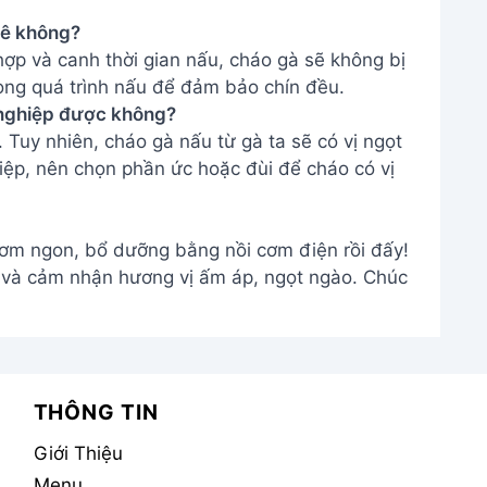
hê không?
p và canh thời gian nấu, cháo gà sẽ không bị
ong quá trình nấu để đảm bảo chín đều.
g nghiệp được không?
Tuy nhiên, cháo gà nấu từ gà ta sẽ có vị ngọt
ệp, nên chọn phần ức hoặc đùi để cháo có vị
ơm ngon, bổ dưỡng bằng nồi cơm điện rồi đấy!
 và cảm nhận hương vị ấm áp, ngọt ngào. Chúc
THÔNG TIN
Giới Thiệu
Menu