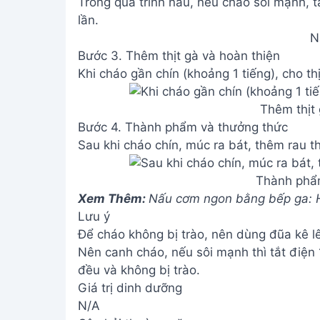
Trong quá trình nấu, nếu cháo sôi mạnh, tắ
lần.
N
Bước 3. Thêm thịt gà và hoàn thiện
Khi cháo gần chín (khoảng 1 tiếng), cho th
Thêm thịt 
Bước 4. Thành phẩm và thưởng thức
Sau khi cháo chín, múc ra bát, thêm rau t
Thành phẩ
Xem Thêm:
Nấu cơm ngon bằng bếp ga: Hư
Lưu ý
Để cháo không bị trào, nên dùng đũa kê l
Nên canh cháo, nếu sôi mạnh thì tắt điện 10
đều và không bị trào.
Giá trị dinh dưỡng
N/A