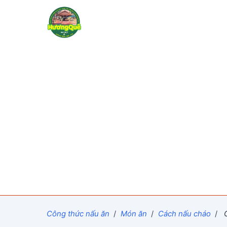
Công thức nấu ăn
/
Món ăn
/
Cách nấu cháo
/
C