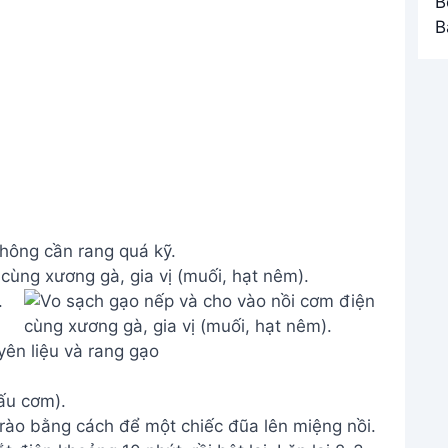
Không cần rang quá kỹ.
cùng xương gà, gia vị (muối, hạt nêm).
ên liệu và rang gạo
ấu cơm).
rào bằng cách để một chiếc đũa lên miệng nồi.