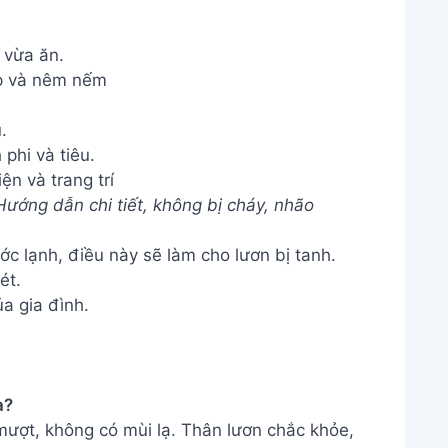
 vừa ăn.
p và nêm nếm
.
ện và trang trí
ớng dẫn chi tiết, không bị cháy, nhão
 lạnh, điều này sẽ làm cho lươn bị tanh.
ét.
a gia đình.
a?
ượt, không có mùi lạ. Thân lươn chắc khỏe,