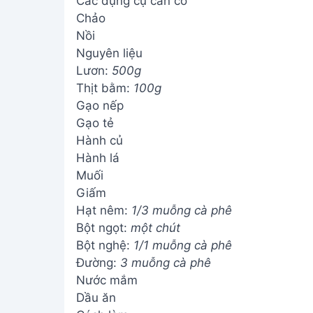
Các dụng cụ cần có
Chảo
Nồi
Nguyên liệu
Lươn:
500g
Thịt bằm:
100g
Gạo nếp
Gạo tẻ
Hành củ
Hành lá
Muối
Giấm
Hạt nêm:
1/3 muỗng cà phê
Bột ngọt:
một chút
Bột nghệ:
1/1 muỗng cà phê
Đường:
3 muỗng cà phê
Nước mắm
Dầu ăn