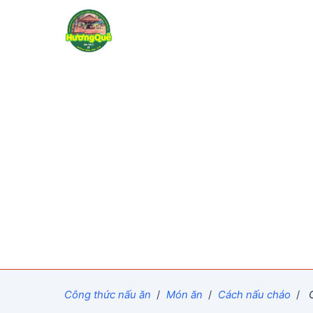
Công thức nấu ăn
/
Món ăn
/
Cách nấu cháo
/
C