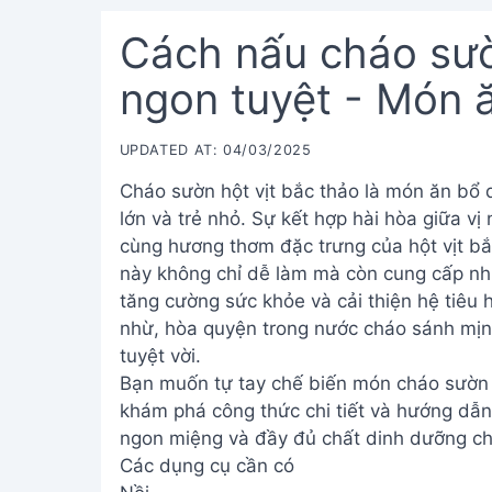
Cách nấu cháo sườ
ngon tuyệt - Món 
UPDATED AT: 04/03/2025
Cháo sườn hột vịt bắc thảo là món ăn bổ 
lớn và trẻ nhỏ. Sự kết hợp hài hòa giữa v
cùng hương thơm đặc trưng của hột vịt b
này không chỉ dễ làm mà còn cung cấp nhi
tăng cường sức khỏe và cải thiện hệ tiêu
nhừ, hòa quyện trong nước cháo sánh mịn
tuyệt vời.
Bạn muốn tự tay chế biến món cháo sườn 
khám phá công thức chi tiết và hướng dẫ
ngon miệng và đầy đủ chất dinh dưỡng ch
Các dụng cụ cần có