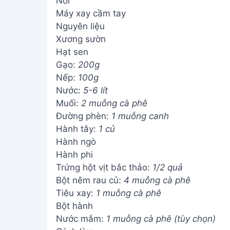
Nồi
Máy xay cầm tay
Nguyên liệu
Xương sườn
Hạt sen
Gạo:
200g
Nếp:
100g
Nước:
5-6 lít
Muối:
2 muỗng cà phê
Đường phèn:
1 muỗng canh
Hành tây:
1 củ
Hành ngò
Hành phi
Trứng hột vịt bắc thảo:
1/2 quả
Bột nêm rau củ:
4 muỗng cà phê
Tiêu xay:
1 muỗng cà phê
Bột hành
Nước mắm:
1 muỗng cà phê (tùy chọn)