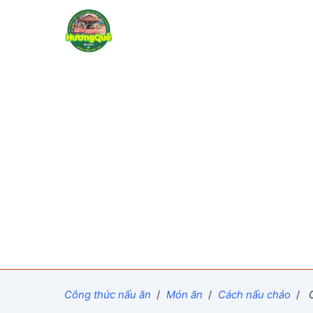
Công thức nấu ăn
/
Món ăn
/
Cách nấu cháo
/
C