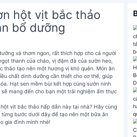
n hột vịt bắc thảo
B
ăn bổ dưỡng
dưỡng và thơm ngon, rất thích hợp cho cả người
ị ngọt thanh của cháo, vị đậm đà của sườn heo,
ắc thảo tạo nên một hương vị khó quên. Món ăn
ều chất dinh dưỡng cần thiết cho cơ thể, giúp
 hóa. Hạt sen mềm bùi kết hợp cùng sườn ninh
 sẽ mang đến cho bạn một trải nghiệm ẩm thực
hột vịt bắc thảo hấp dẫn này tại nhà? Hãy cùng
n từng bước dưới đây để tạo nên một bữa ăn
o gia đình mình nhé!