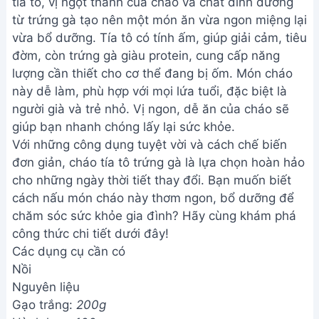
tía tô, vị ngọt thanh của cháo và chất dinh dưỡng
từ trứng gà tạo nên một món ăn vừa ngon miệng lại
vừa bổ dưỡng. Tía tô có tính ấm, giúp giải cảm, tiêu
đờm, còn trứng gà giàu protein, cung cấp năng
lượng cần thiết cho cơ thể đang bị ốm. Món cháo
này dễ làm, phù hợp với mọi lứa tuổi, đặc biệt là
người già và trẻ nhỏ. Vị ngon, dễ ăn của cháo sẽ
giúp bạn nhanh chóng lấy lại sức khỏe.
Với những công dụng tuyệt vời và cách chế biến
đơn giản, cháo tía tô trứng gà là lựa chọn hoàn hảo
cho những ngày thời tiết thay đổi. Bạn muốn biết
cách nấu món cháo này thơm ngon, bổ dưỡng để
chăm sóc sức khỏe gia đình? Hãy cùng khám phá
công thức chi tiết dưới đây!
Các dụng cụ cần có
Nồi
Nguyên liệu
Gạo trắng:
200g