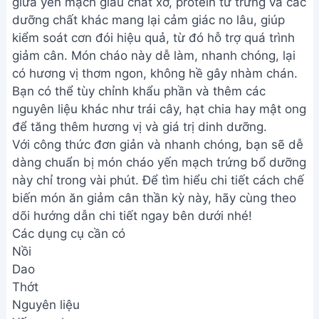
giữa yến mạch giàu chất xơ, protein từ trứng và các
dưỡng chất khác mang lại cảm giác no lâu, giúp
kiểm soát cơn đói hiệu quả, từ đó hỗ trợ quá trình
giảm cân. Món cháo này dễ làm, nhanh chóng, lại
có hương vị thơm ngon, không hề gây nhàm chán.
Bạn có thể tùy chỉnh khẩu phần và thêm các
nguyên liệu khác như trái cây, hạt chia hay mật ong
để tăng thêm hương vị và giá trị dinh dưỡng.
Với công thức đơn giản và nhanh chóng, bạn sẽ dễ
dàng chuẩn bị món cháo yến mạch trứng bổ dưỡng
này chỉ trong vài phút. Để tìm hiểu chi tiết cách chế
biến món ăn giảm cân thần kỳ này, hãy cùng theo
dõi hướng dẫn chi tiết ngay bên dưới nhé!
Các dụng cụ cần có
Nồi
Dao
Thớt
Nguyên liệu