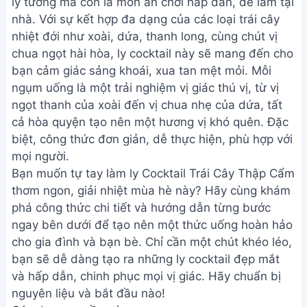
lý tưởng mà còn là món ăn chơi hấp dẫn, dễ làm tại
nhà. Với sự kết hợp đa dạng của các loại trái cây
nhiệt đới như xoài, dứa, thanh long, cùng chút vị
chua ngọt hài hòa, ly cocktail này sẽ mang đến cho
bạn cảm giác sảng khoái, xua tan mệt mỏi. Mỗi
ngụm uống là một trải nghiệm vị giác thú vị, từ vị
ngọt thanh của xoài đến vị chua nhẹ của dứa, tất
cả hòa quyện tạo nên một hương vị khó quên. Đặc
biệt, công thức đơn giản, dễ thực hiện, phù hợp với
mọi người.
Bạn muốn tự tay làm ly Cocktail Trái Cây Thập Cẩm
thơm ngon, giải nhiệt mùa hè này? Hãy cùng khám
phá công thức chi tiết và hướng dẫn từng bước
ngay bên dưới để tạo nên một thức uống hoàn hảo
cho gia đình và bạn bè. Chỉ cần một chút khéo léo,
bạn sẽ dễ dàng tạo ra những ly cocktail đẹp mắt
và hấp dẫn, chinh phục mọi vị giác. Hãy chuẩn bị
nguyên liệu và bắt đầu nào!