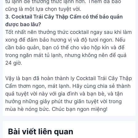
Bài viết liên quan
Bia Úp Ngược Strongbow Dâu
Đen: Hướng dẫn chi tiết từng
bước
Cách làm Bia Úp Ngược Vị Dâu -
Món Uống Hot Nhất Hè
Address:
Hẻm 283 Nguyễn Đình Chiểu, Hàm Tiến ,
Phan Thiết