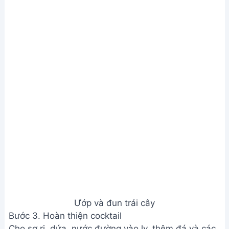
Bước 3. Hoàn thiện cocktail
Cho sơ ri, dứa, nước đường vào ly, thêm đá và các
loại trái cây khác như mít, nhãn
Hoàn thiện cocktail
Xem Thêm:
Cách làm Mojito với Lá Bạc Hà Nhật -
Công thức Bartender Lưu Tuấn
Lưu ý