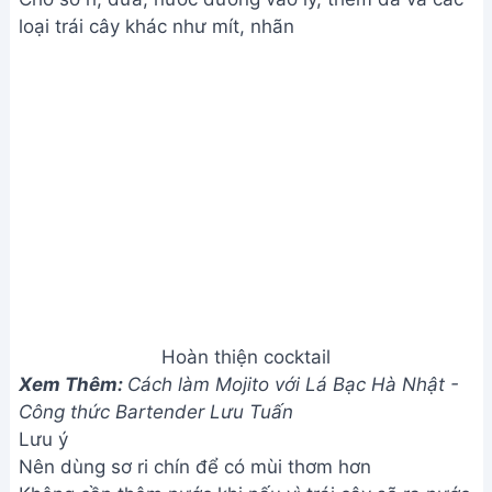
Nên dùng sơ ri chín để có mùi thơm hơn
Không cần thêm nước khi nấu vì trái cây sẽ ra nước
Đun lửa vừa để tránh nước đường bị cạn
Đập đá nhuyễn để dễ uống hơn
Giá trị dinh dưỡng
N/A
Câu hỏi thường gặp
1. Tôi có thể thay thế các loại trái cây trong công
thức không?
Hoàn toàn được! Bạn có thể tùy chỉnh cocktail theo
sở thích bằng cách thay thế các loại trái cây khác
như dâu tây, cam, bơ, hoặc bất kỳ loại trái cây nào
bạn yêu thích. Tuy nhiên, nên chọn những loại trái
cây có vị ngọt và chua cân bằng để đảm bảo
hương vị hài hòa.
2. Làm thế nào để giữ cho cocktail luôn tươi mát?
Để cocktail luôn tươi mát, bạn nên sử dụng trái cây