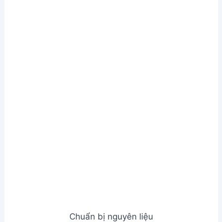
Chuẩn bị nguyên liệu
Bước 2. Ướp và đun trái cây
Trộn sơ ri, dứa, đường, muối và siro dâu. Để ướp
khoảng 3 tiếng
Cho hỗn hợp sơ ri và dứa đã ướp vào chảo, đun lửa
lớn cho sôi
Giảm lửa nhỏ, đun thêm 5 phút, hớt bọt
Tắt bếp, để nguội hoàn toàn