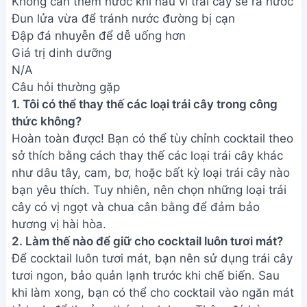
tươi ngon, bảo quản lạnh trước khi chế biến. Sau
khi làm xong, bạn có thể cho cocktail vào ngăn mát
tủ lạnh để thưởng thức lạnh hơn. Thêm đá bào
cũng là một lựa chọn tuyệt vời.
3. Cocktail Trái Cây Thập Cẩm có thể bảo quản
được bao lâu?
Tốt nhất nên thưởng thức cocktail ngay sau khi làm
xong để đảm bảo hương vị và độ tươi ngon. Nếu
cần bảo quản, bạn có thể cho vào hộp kín và để
trong ngăn mát tủ lạnh, nhưng không nên để quá
24 giờ.
Vậy là bạn đã hoàn thành ly Cocktail Trái Cây Thập
Cẩm thơm ngon, mát lạnh. Hãy cùng chia sẻ thành
quả tuyệt vời này với gia đình và bạn bè, và tận
hưởng những giây phút thư giãn tuyệt vời trong
mùa hè nóng bức. Chúc bạn ngon miệng!