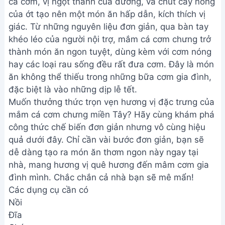
cá cơm, vị ngọt thanh của đường, và chút cay nồng
của ớt tạo nên một món ăn hấp dẫn, kích thích vị
giác. Từ những nguyên liệu đơn giản, qua bàn tay
khéo léo của người nội trợ, mắm cá cơm chưng trở
thành món ăn ngon tuyệt, dùng kèm với cơm nóng
hay các loại rau sống đều rất đưa cơm. Đây là món
ăn không thể thiếu trong những bữa cơm gia đình,
đặc biệt là vào những dịp lễ tết.
Muốn thưởng thức trọn vẹn hương vị đặc trưng của
mắm cá cơm chưng miền Tây? Hãy cùng khám phá
công thức chế biến đơn giản nhưng vô cùng hiệu
quả dưới đây. Chỉ cần vài bước đơn giản, bạn sẽ
dễ dàng tạo ra món ăn thơm ngon này ngay tại
nhà, mang hương vị quê hương đến mâm cơm gia
đình mình. Chắc chắn cả nhà bạn sẽ mê mẩn!
Các dụng cụ cần có
Nồi
Đĩa