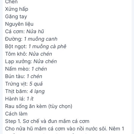
Chén
Xửng hấp
Găng tay
Nguyên liệu
Cá cơm:
Nửa hũ
Đường:
1 muỗng canh
Bột ngọt:
1 muỗng cà phê
Tôm khô:
Nửa chén
Lạp xưởng:
Nửa chén
Nấm mèo:
1 chén
Bún tàu:
1 chén
Trứng vịt:
5 quả
Thịt băm:
4 lạng
Hành lá:
1 ít
Rau sống ăn kèm (tùy chọn)
Cách làm
Step 1. Sơ chế và đun mắm cá cơm
Cho nửa hũ mắm cá cơm vào nồi nước sôi. Nêm 1