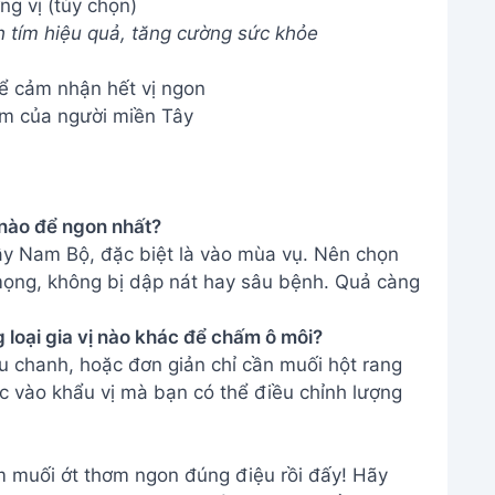
g vị (tùy chọn)
 tím hiệu quả, tăng cường sức khỏe
để cảm nhận hết vị ngon
iệm của người miền Tây
 nào để ngon nhất?
y Nam Bộ, đặc biệt là vào mùa vụ. Nên chọn
mọng, không bị dập nát hay sâu bệnh. Quả càng
 loại gia vị nào khác để chấm ô môi?
u chanh, hoặc đơn giản chỉ cần muối hột rang
ộc vào khẩu vị mà bạn có thể điều chỉnh lượng
 muối ớt thơm ngon đúng điệu rồi đấy! Hãy