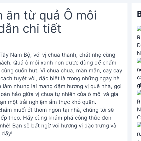
 ăn từ quả Ô môi
B
ẫn chi tiết
 Tây Nam Bộ, với vị chua thanh, chát nhẹ cùng
khách. Quả ô môi xanh non được dùng để chấm
 cùng cuốn hút. Vị chua chua, mặn mặn, cay cay
 cách tuyệt vời, đặc biệt là trong những ngày hè
ễ làm nhưng lại mang đậm hương vị quê nhà, gợi
hoàn hảo giữa vị chua tự nhiên của ô môi và gia
ạn một trải nghiệm ẩm thực khó quên.
chấm muối ớt thơm ngon tại nhà, chúng tôi sẽ
tiếp theo. Hãy cùng khám phá công thức đơn
hé! Bạn sẽ bất ngờ với hương vị đặc trưng và
 đấy!