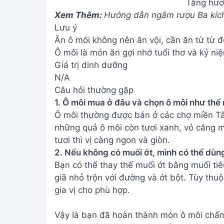
Tăng hươn
Xem Thêm:
Hướng dẫn ngâm rượu Ba kích
Lưu ý
Ăn ô môi không nên ăn vội, cần ăn từ từ 
Ô môi là món ăn gợi nhớ tuổi thơ và kỷ n
Giá trị dinh dưỡng
N/A
Câu hỏi thường gặp
1. Ô môi mua ở đâu và chọn ô môi như thế
Ô môi thường được bán ở các chợ miền Tâ
những quả ô môi còn tươi xanh, vỏ căng 
tươi thì vị càng ngon và giòn.
2. Nếu không có muối ớt, mình có thể dùng
Bạn có thể thay thế muối ớt bằng muối tiê
giã nhỏ trộn với đường và ớt bột. Tùy thu
gia vị cho phù hợp.
Vậy là bạn đã hoàn thành món ô môi chấm