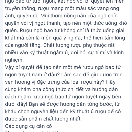
ngô bao tử tươi ngon, kết hợp với bí quyết lên men
truyền thống, rượu mang một màu sắc vàng óng
ánh, quyến rũ. Mùi thơm nồng nàn của ngô chín
quyện với vị ngọt thanh, tạo nên một thức uống khó
quên. Rượu ngô bao tử không chỉ là thức uống giải
khát mà còn là món quà ý nghĩa, thể hiện tấm lòng
của người tặng. Chất lượng rượu phụ thuộc rất
nhiều vào kỹ thuật ngâm ủ, đòi hỏi sự tỉ mỉ và kinh
nghiệm.
Vậy bí quyết để tạo nên một mẻ rượu ngô bao tử
ngon tuyệt nằm ở đâu? Làm sao để giữ được trọn
vẹn hương vị đặc trưng của loại rượu này? Hãy
cùng khám phá công thức chi tiết và hướng dẫn
cách ngâm rượu ngô bao tử ngon tuyệt ngay bên
dưới đây! Bạn sẽ được hướng dẫn từng bước, từ
khâu chọn nguyên liệu đến kỹ thuật ủ rượu để có
được sản phẩm chất lượng nhất.
Các dụng cụ cần có