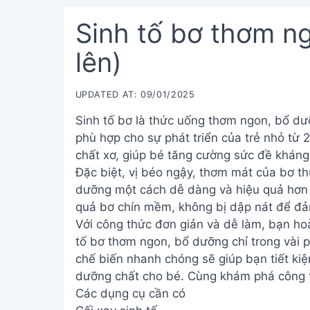
Sinh tố bơ thơm ng
lên)
UPDATED AT: 09/01/2025
Sinh tố bơ là thức uống thơm ngon, bổ dưỡ
phù hợp cho sự phát triển của trẻ nhỏ từ 2 
chất xơ, giúp bé tăng cường sức đề kháng,
Đặc biệt, vị béo ngậy, thơm mát của bơ t
dưỡng một cách dễ dàng và hiệu quả hơn 
quả bơ chín mềm, không bị dập nát để đảm
Với công thức đơn giản và dễ làm, bạn hoà
tố bơ thơm ngon, bổ dưỡng chỉ trong vài p
chế biến nhanh chóng sẽ giúp bạn tiết k
dưỡng chất cho bé. Cùng khám phá công th
Các dụng cụ cần có