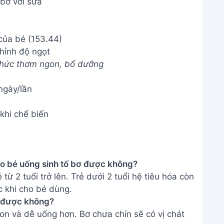
bơ với sữa
hỉnh độ ngọt
 thức thơm ngon, bổ dưỡng
ngày/lần
khi chế biến
cho bé uống sinh tố bơ được không?
từ 2 tuổi trở lên. Trẻ dưới 2 tuổi hệ tiêu hóa còn
c khi cho bé dùng.
ố được không?
on và dễ uống hơn. Bơ chưa chín sẽ có vị chát