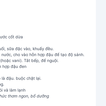
ước cốt dừa
ối, sữa đặc vào, khuấy đều.
t nước, cho vào hỗn hợp đậu để tạo độ sánh.
hoặc vani). Tắt bếp, để nguội.
n hợp đậu đen
 là đậu. buộc chặt lại.
ng.
i và làm lạnh
 thức thơm ngon, bổ dưỡng