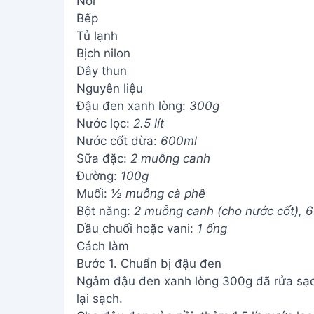
Nồi
Bếp
Tủ lạnh
Bịch nilon
Dây thun
Nguyên liệu
Đậu đen xanh lòng:
300g
Nước lọc:
2.5 lít
Nước cốt dừa:
600ml
Sữa đặc:
2 muỗng canh
Đường:
100g
Muối:
½ muỗng cà phê
Bột năng:
2 muỗng canh (cho nước cốt), 
Dầu chuối hoặc vani:
1 ống
Cách làm
Bước 1. Chuẩn bị đậu đen
Ngâm đậu đen xanh lòng 300g đã rửa sạch
lại sạch.