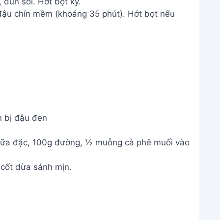
 đun sôi. Hớt bọt kỹ.
 đậu chín mềm (khoảng 35 phút). Hớt bọt nếu
 bị đậu đen
sữa đặc, 100g đường, ½ muỗng cà phê muối vào
 cốt dừa sánh mịn.