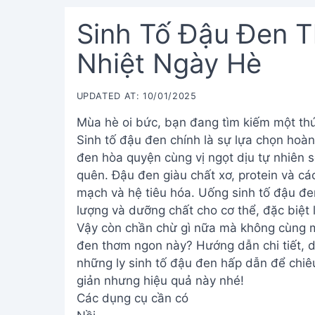
Sinh Tố Đậu Đen T
Nhiệt Ngày Hè
UPDATED AT: 10/01/2025
Mùa hè oi bức, bạn đang tìm kiếm một th
Sinh tố đậu đen chính là sự lựa chọn hoà
đen hòa quyện cùng vị ngọt dịu tự nhiên
quên. Đậu đen giàu chất xơ, protein và cá
mạch và hệ tiêu hóa. Uống sinh tố đậu đe
lượng và dưỡng chất cho cơ thể, đặc biệt
Vậy còn chần chừ gì nữa mà không cùng m
đen thơm ngon này? Hướng dẫn chi tiết, d
những ly sinh tố đậu đen hấp dẫn để chiê
giản nhưng hiệu quả này nhé!
Các dụng cụ cần có