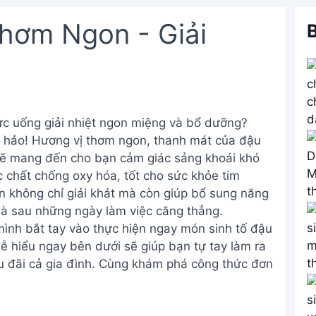
hơm Ngon - Giải
B
ức uống giải nhiệt ngon miệng và bổ dưỡng?
n hảo! Hương vị thơm ngon, thanh mát của đậu
 sẽ mang đến cho bạn cảm giác sảng khoái khó
c chất chống oxy hóa, tốt cho sức khỏe tim
n không chỉ giải khát mà còn giúp bổ sung năng
 là sau những ngày làm việc căng thẳng.
ình bắt tay vào thực hiện ngay món sinh tố đậu
ễ hiểu ngay bên dưới sẽ giúp bạn tự tay làm ra
u đãi cả gia đình. Cùng khám phá công thức đơn