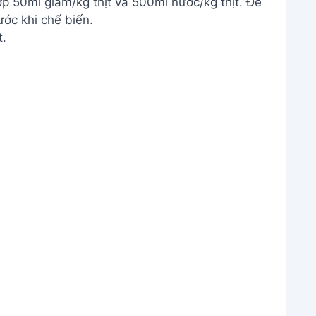
 50ml giấm/kg thịt và 500ml nước/kg thịt. Để
rước khi chế biến.
t.