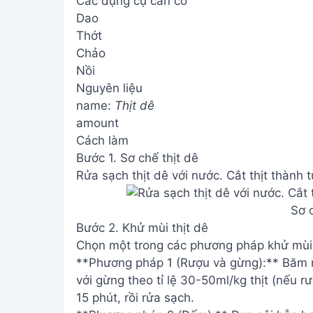
Các dụng cụ cần có
Dao
Thớt
Chảo
Nồi
Nguyên liệu
name:
Thịt dê
amount
Cách làm
Bước 1. Sơ chế thịt dê
Rửa sạch thịt dê với nước. Cắt thịt thành
Sơ 
Bước 2. Khử mùi thịt dê
Chọn một trong các phương pháp khử mùi
**Phương pháp 1 (Rượu và gừng):** Băm n
với gừng theo tỉ lệ 30-50ml/kg thịt (nếu r
15 phút, rồi rửa sạch.