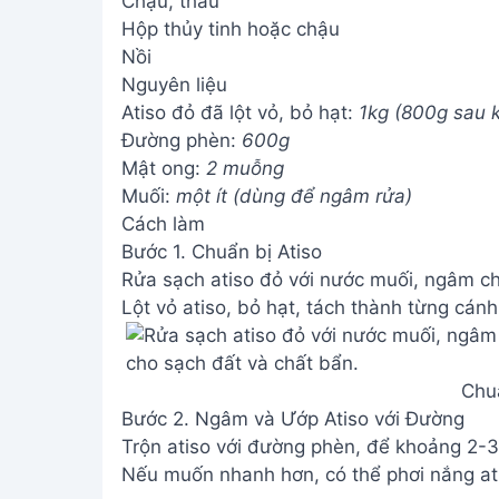
Chậu, thau
Hộp thủy tinh hoặc chậu
Nồi
Nguyên liệu
Atiso đỏ đã lột vỏ, bỏ hạt:
1kg (800g sau k
Đường phèn:
600g
Mật ong:
2 muỗng
Muối:
một ít (dùng để ngâm rửa)
Cách làm
Bước 1. Chuẩn bị Atiso
Rửa sạch atiso đỏ với nước muối, ngâm ch
Lột vỏ atiso, bỏ hạt, tách thành từng cánh
Chuẩ
Bước 2. Ngâm và Ướp Atiso với Đường
Trộn atiso với đường phèn, để khoảng 2-3
Nếu muốn nhanh hơn, có thể phơi nắng at