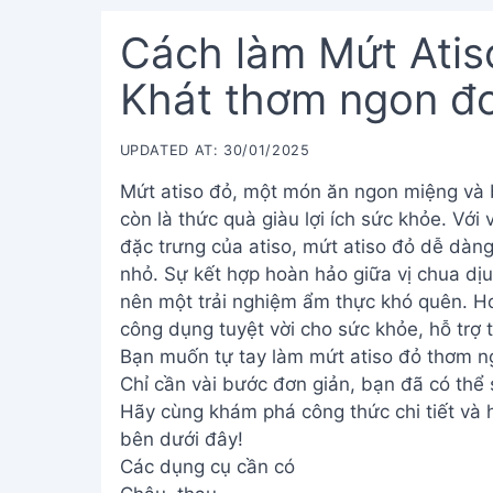
Cách làm Mứt Atis
Khát thơm ngon đơ
UPDATED AT: 30/01/2025
Mứt atiso đỏ, một món ăn ngon miệng và b
còn là thức quà giàu lợi ích sức khỏe. Vớ
đặc trưng của atiso, mứt atiso đỏ dễ dàng
nhỏ. Sự kết hợp hoàn hảo giữa vị chua dịu
nên một trải nghiệm ẩm thực khó quên. Hơ
công dụng tuyệt vời cho sức khỏe, hỗ trợ t
Bạn muốn tự tay làm mứt atiso đỏ thơm n
Chỉ cần vài bước đơn giản, bạn đã có thể
Hãy cùng khám phá công thức chi tiết và
bên dưới đây!
Các dụng cụ cần có