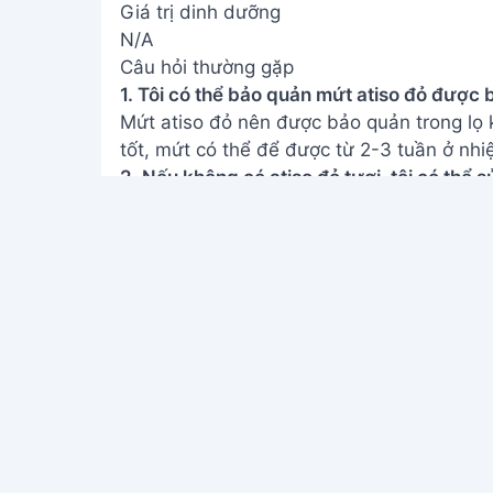
Giá trị dinh dưỡng
N/A
Câu hỏi thường gặp
1. Tôi có thể bảo quản mứt atiso đỏ được 
Mứt atiso đỏ nên được bảo quản trong lọ 
tốt, mứt có thể để được từ 2-3 tuần ở nhiệ
2. Nếu không có atiso đỏ tươi, tôi có thể
Không nên sử dụng atiso đỏ khô để làm mứ
và độ mềm cần thiết để tạo nên mứt ngon.
tốt nhất.
Chúc bạn thành công với công thức làm mứ
Hãy chia sẻ thành quả của bạn với bạn bè 
bình luận nếu bạn có bất kỳ câu hỏi nào n