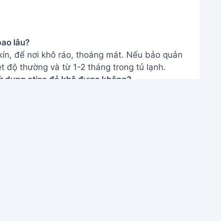
bao lâu?
kín, để nơi khô ráo, thoáng mát. Nếu bảo quản
t độ thường và từ 1-2 tháng trong tủ lạnh.
 sử dụng atiso đỏ khô được không?
t. Atiso khô thường bị mất đi nhiều hương vị
 Chỉ nên sử dụng atiso đỏ tươi để có kết quả
t atiso đỏ và nước giải khát thơm ngon này!
và người thân. Đừng quên quay lại và để lại
hé!
THÔNG TIN