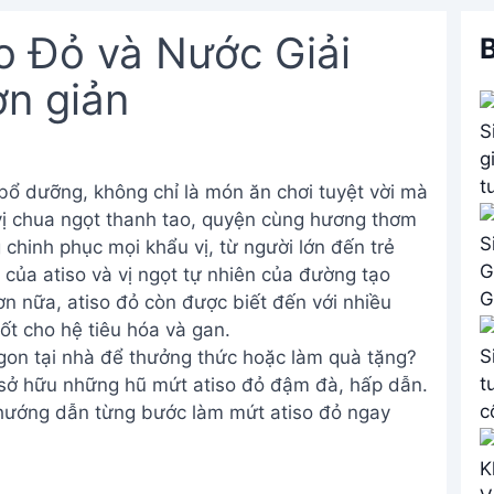
o Đỏ và Nước Giải
B
n giản
ổ dưỡng, không chỉ là món ăn chơi tuyệt vời mà
i vị chua ngọt thanh tao, quyện cùng hương thơm
 chinh phục mọi khẩu vị, từ người lớn đến trẻ
 của atiso và vị ngọt tự nhiên của đường tạo
n nữa, atiso đỏ còn được biết đến với nhiều
ốt cho hệ tiêu hóa và gan.
gon tại nhà để thưởng thức hoặc làm quà tặng?
 sở hữu những hũ mứt atiso đỏ đậm đà, hấp dẫn.
 hướng dẫn từng bước làm mứt atiso đỏ ngay