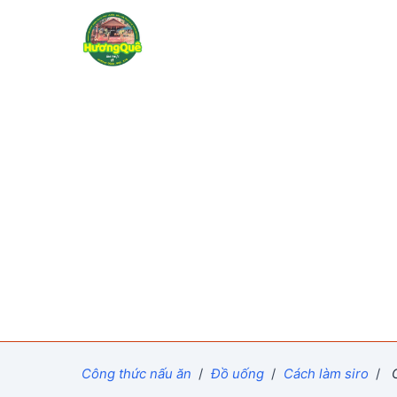
Công thức nấu ăn
/
Đồ uống
/
Cách làm siro
/
C