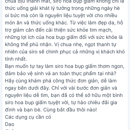
chua dịu thanh mát, siro hoa bụp giấm không chỉ là
thức uống giải khát lý tưởng trong những ngày hè
oi bức mà còn là nguyên liệu tuyệt vời cho nhiều
món ăn và thức uống khác. Từ việc làm đẹp da, hỗ
trợ giảm cân đến cải thiện sức khỏe tim mạch,
những lợi ích của hoa bụp giấm đối với sức khỏe là
không thể phủ nhận. Vị chua nhẹ, ngọt thanh tự
nhiên của siro sẽ chinh phục cả những vị khách khó
tính nhất.
Bạn muốn tự tay làm siro hoa bụp giấm thơm ngon,
đảm bảo vệ sinh và an toàn thực phẩm tại nhà?
Hãy cùng khám phá công thức đơn giản, dễ làm
ngay bên dưới đây. Chỉ với vài bước đơn giản và
nguyên liệu dễ tìm, bạn đã có thể sở hữu một bình
siro hoa bụp giấm tuyệt vời, tự hào chiêu đãi gia
đình và bạn bè. Cùng bắt đầu thôi nào!
Các dụng cụ cần có
Dao