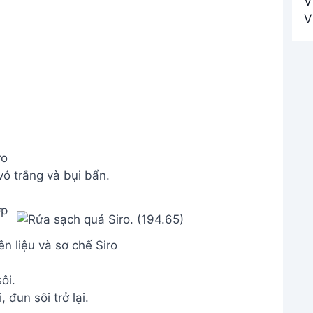
ro
ỏ trắng và bụi bẩn.
n liệu và sơ chế Siro
ôi.
đun sôi trở lại.