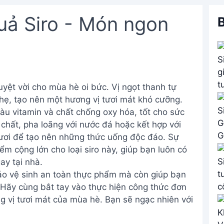
uả Siro - Món ngon
B
tuyệt vời cho mùa hè oi bức. Vị ngọt thanh tự
nhẹ, tạo nên một hương vị tươi mát khó cưỡng.
iàu vitamin và chất chống oxy hóa, tốt cho sức
chất, pha loãng với nước đá hoặc kết hợp với
tươi để tạo nên những thức uống độc đáo. Sự
iểm cộng lớn cho loại siro này, giúp bạn luôn có
ay tại nhà.
ảo vệ sinh an toàn thực phẩm mà còn giúp bạn
 Hãy cùng bắt tay vào thực hiện công thức đơn
g vị tươi mát của mùa hè. Bạn sẽ ngạc nhiên với