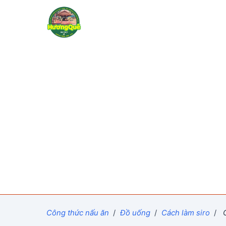
Công thức nấu ăn
/
Đồ uống
/
Cách làm siro
/
C