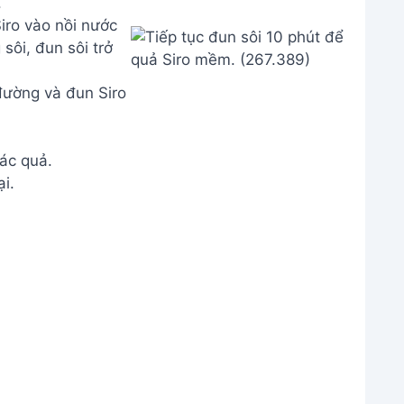
.
ường và đun Siro
ác quả.
i.