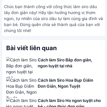
Address:
Hẻm 283 Nguyễn Đình Chiểu, Hàm Tiến ,
Phan Thiết
Email:
[email protected]
THÔNG TIN
Giới Thiệu
Menu
Liên hệ