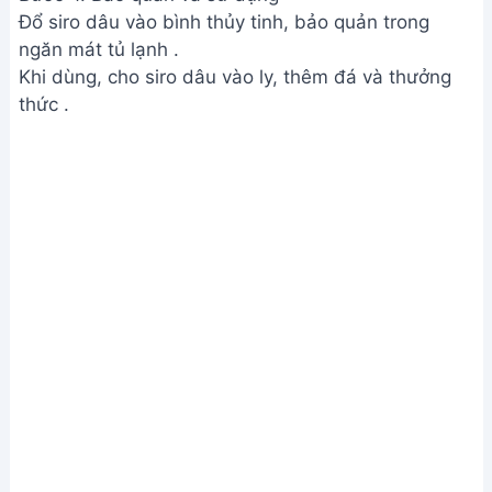
Lưu ý
Có thể điều chỉnh lượng đường tùy theo khẩu vị .
Nếu muốn siro có mùi thơm hơn, có thể cho thêm
vani .
Giá trị dinh dưỡng
N/A
Câu hỏi thường gặp
1. Siro dâu tây tự làm được bảo quản trong bao
lâu?
Siro dâu tây tự làm nên được bảo quản trong ngăn
mát tủ lạnh. Tùy thuộc vào cách bảo quản, siro có
thể giữ được từ 2-3 tuần. Nên dùng siro sớm để
đảm bảo hương vị tươi ngon nhất.
2. Tôi có thể thay đường trắng bằng loại đường
nào khác không?
Bạn hoàn toàn có thể thay thế đường trắng bằng
đường phèn, đường mía, hoặc mật ong. Tuy nhiên,
vị siro sẽ có sự thay đổi nhẹ tùy theo loại đường