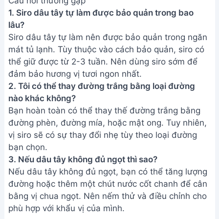
Cách làm Siro Hoa Bụp Giấm
Đơn Giản, Ngon Tuyệt
Cách làm Siro Ho ngon tuyệt cho
bé - công thức đơn giản
Siro Cà Rốt: Khắc Phục Viêm
Họng & Viêm Phế Quản