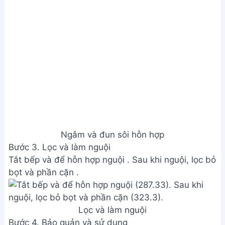
bọt và phần cặn .
Lọc và làm nguội
Bước 4. Bảo quản và sử dụng
Đổ siro dâu vào bình thủy tinh, bảo quản trong
ngăn mát tủ lạnh .
Khi dùng, cho siro dâu vào ly, thêm đá và thưởng
thức .
Bảo quản và sử dụng
Xem Thêm:
Siro Mint Bạc Hà Nguyên Chất: Cách
Làm Đơn Giản, Thơm Ngon Tại Nhà