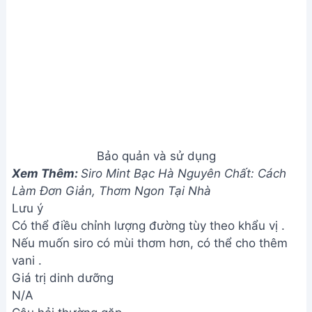
bạn chọn.
3. Nếu dâu tây không đủ ngọt thì sao?
Nếu dâu tây không đủ ngọt, bạn có thể tăng lượng
đường hoặc thêm một chút nước cốt chanh để cân
bằng vị chua ngọt. Nên nếm thử và điều chỉnh cho
phù hợp với khẩu vị của mình.
Chúc bạn thành công với công thức làm siro dâu
tây đơn giản này! Hãy tận hưởng hương vị thơm
ngon, tự nhiên của siro dâu tự làm cùng gia đình và
bạn bè. Đừng quên chia sẻ thành quả của bạn với
chúng tôi nhé!
Bài viết liên quan
Cách làm Siro Bắp đơn giản,
ngon tuyệt tại nhà