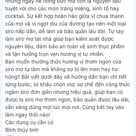
những ngày hè nóng bức mà còn là nguyên liệu
tuyệt vời cho các món tráng miệng, sinh tố hay
cocktail. Sự kết hợp hoàn hảo giữa vị chua thanh
của mơ và vị ngọt dịu của đường tạo nên một loại
siro hấp dẫn, dễ làm và bảo quản lâu dài. Tự tay
làm siro mơ tại nhà giúp bạn kiểm soát được
nguyên liệu, đảm bảo an toàn vệ sinh thực phẩm
và tận hưởng trọn vẹn hương vị tự nhiên.
Bạn muốn thưởng thức hương vị thơm ngon của
siro mơ tự làm mà không sợ bị lên men hay hư
hỏng? Bài viết dưới đây sẽ hướng dẫn bạn chi tiết
từng bước, từ khâu chọn mơ, sơ chế đến công thức
ngâm siro đơn giản nhưng hiệu quả, giúp bạn có
được lọ siro mơ thơm ngon, bảo quản được lâu dài,
sẵn sàng dùng mọi lúc mọi nơi. Cùng bắt tay vào
làm ngay thôi nào!
Các dụng cụ cần có
Bình thủy tinh