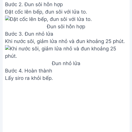
Hoàn thành
Xem Thêm:
Siro Mint Bạc Hà Nguyên Chất: Cách
Làm Đơn Giản, Thơm Ngon Tại Nhà
Lưu ý
Cho cả hạt quất vào khi chế biến.
Sử dụng mật ong nguyên chất.
Cho trẻ uống 2-3 thìa nhỏ/ngày, chia làm 3 lần
(sáng, trưa, tối).
Giá trị dinh dưỡng
N/A
Câu hỏi thường gặp
1. Siro quất đường phèn có hiệu quả với mọi loại ho