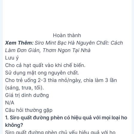
không?
Siro quất đường phèn chủ yếu hiệu quả với ho
khan, ho do cảm lạnh, sổ mũi. Với các trường hợp
ho do bệnh lý khác, cần tham khảo ý kiến bác sĩ.
2. Bé mấy tuổi thì có thể dùng siro quất đường
phèn?
Trẻ em trên 1 tuổi thường có thể dùng, tuy nhiên
nên cho dùng với liều lượng nhỏ và quan sát phản
ứng của bé. Nếu bé có bất kỳ phản ứng dị ứng
nào, hãy ngưng sử dụng ngay.
3. Bảo quản siro quất đường phèn như thế nào?
Bảo quản siro trong ngăn mát tủ lạnh, dùng trong
vòng 3-5 ngày để đảm bảo chất lượng và tránh bị
hư hỏng.
Hy vọng hướng dẫn này sẽ giúp bạn dễ dàng làm
siro quất đường phèn cho bé yêu nhà mình. Hãy
nhớ luôn theo dõi tình trạng sức khỏe của bé và