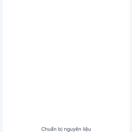
Chuẩn bị nguyên liệu
Bước 2. Đun sôi hỗn hợp
Đặt cốc lên bếp, đun sôi với lửa to.
Đun sôi hỗn hợp
Bước 3. Đun nhỏ lửa
Khi nước sôi, giảm lửa nhỏ và đun khoảng 25 phút.
Đun nhỏ lửa
Bước 4. Hoàn thành
Lấy siro ra khỏi bếp.