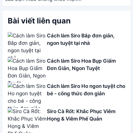
Address:
Hẻm 283 Nguyễn Đình Chiểu, Hàm Tiến ,
Phan Thiết
Email:
[email protected]
THÔNG TIN
Giới Thiệu
Menu