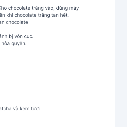
an chocolate
nh bị vón cục.
 hòa quyện.
atcha và kem tươi