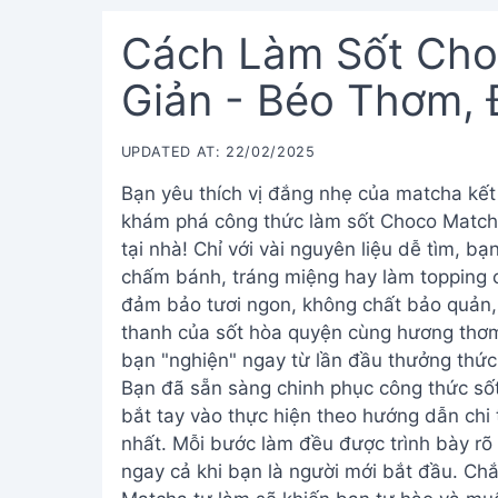
Cách Làm Sốt Cho
Giản - Béo Thơm, 
UPDATED AT: 22/02/2025
Bạn yêu thích vị đắng nhẹ của matcha kết
khám phá công thức làm sốt Choco Match
tại nhà! Chỉ với vài nguyên liệu dễ tìm, bạ
chấm bánh, tráng miệng hay làm topping 
đảm bảo tươi ngon, không chất bảo quản, l
thanh của sốt hòa quyện cùng hương thơm
bạn "nghiện" ngay từ lần đầu thưởng thức
Bạn đã sẵn sàng chinh phục công thức số
bắt tay vào thực hiện theo hướng dẫn chi
nhất. Mỗi bước làm đều được trình bày rõ
ngay cả khi bạn là người mới bắt đầu. Ch