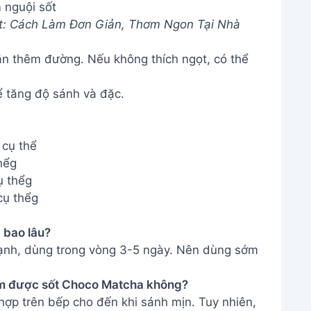
 nguội sốt
t: Cách Làm Đơn Giản, Thơm Ngon Tại Nhà
ần thêm đường. Nếu không thích ngọt, có thể
ể tăng độ sánh và đặc.
 cụ thể
hểg
ụ thểg
cụ thểg
 bao lâu?
lạnh, dùng trong vòng 3-5 ngày. Nên dùng sớm
làm được sốt Choco Matcha không?
ợp trên bếp cho đến khi sánh mịn. Tuy nhiên,