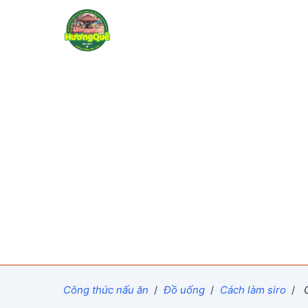
Công thức nấu ăn
/
Đồ uống
/
Cách làm siro
/
C