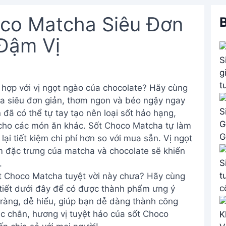
co Matcha Siêu Đơn
B
Đậm Vị
 hợp với vị ngọt ngào của chocolate? Hãy cùng
a siêu đơn giản, thơm ngon và béo ngậy ngay
n đã có thể tự tay tạo nên loại sốt hảo hạng,
cho các món ăn khác. Sốt Choco Matcha tự làm
ại tiết kiệm chi phí hơn so với mua sẵn. Vị ngọt
 đặc trưng của matcha và chocolate sẽ khiến
.
t Choco Matcha tuyệt vời này chưa? Hãy cùng
 tiết dưới đây để có được thành phẩm ưng ý
 ràng, dễ hiểu, giúp bạn dễ dàng thành công
ắc chắn, hương vị tuyệt hảo của sốt Choco