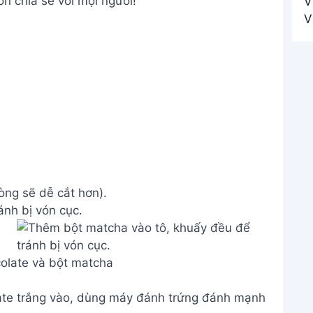
n chia sẻ với mọi người!
òng sẽ dễ cắt hơn).
nh bị vón cục.
olate và bột matcha
late trắng vào, dùng máy đánh trứng đánh mạnh