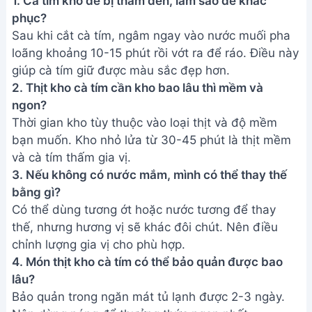
1. Cà tím kho dễ bị thâm đen, làm sao để khắc
phục?
Sau khi cắt cà tím, ngâm ngay vào nước muối pha
loãng khoảng 10-15 phút rồi vớt ra để ráo. Điều này
giúp cà tím giữ được màu sắc đẹp hơn.
2. Thịt kho cà tím cần kho bao lâu thì mềm và
ngon?
Thời gian kho tùy thuộc vào loại thịt và độ mềm
bạn muốn. Kho nhỏ lửa từ 30-45 phút là thịt mềm
và cà tím thấm gia vị.
3. Nếu không có nước mắm, mình có thể thay thế
bằng gì?
Có thể dùng tương ớt hoặc nước tương để thay
thế, nhưng hương vị sẽ khác đôi chút. Nên điều
chỉnh lượng gia vị cho phù hợp.
4. Món thịt kho cà tím có thể bảo quản được bao
lâu?
Bảo quản trong ngăn mát tủ lạnh được 2-3 ngày.