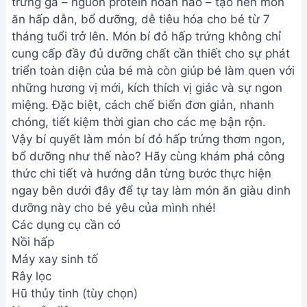
trứng gà – nguồn protein hoàn hảo – tạo nên món
ăn hấp dẫn, bổ dưỡng, dễ tiêu hóa cho bé từ 7
tháng tuổi trở lên. Món bí đỏ hấp trứng không chỉ
cung cấp đầy đủ dưỡng chất cần thiết cho sự phát
triển toàn diện của bé mà còn giúp bé làm quen với
những hương vị mới, kích thích vị giác và sự ngon
miệng. Đặc biệt, cách chế biến đơn giản, nhanh
chóng, tiết kiệm thời gian cho các mẹ bận rộn.
Vậy bí quyết làm món bí đỏ hấp trứng thơm ngon,
bổ dưỡng như thế nào? Hãy cùng khám phá công
thức chi tiết và hướng dẫn từng bước thực hiện
ngay bên dưới đây để tự tay làm món ăn giàu dinh
dưỡng này cho bé yêu của mình nhé!
Các dụng cụ cần có
Nồi hấp
Máy xay sinh tố
Rây lọc
Hũ thủy tinh (tùy chọn)