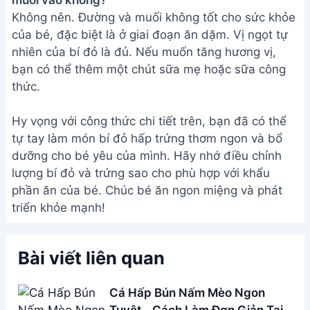
Cá Mú Hấp Xì Dầu: Bí Quyết Khử
Tanh, Thơm Ngon Tại Nhà
Cá Quả Hấp Xì Dầu Điện Biên -
Món Ăn Ngon Tuyệt Đỉnh
Cá Trắm Hấp Lá Đu Đủ - Đặc
Sản Lam Kinh