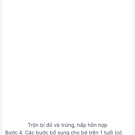
Đun nóng sữa tươi, thêm sữa đặc và đường vani.
Tắt bếp, cho từ từ vào bí đỏ xay, khuấy nhẹ. Lọc
hỗn hợp 2-3 lần. Cho vào hũ thủy tinh, hấp cách
thủy 45-55 phút.
Rửa sạch bí đỏ, dùng dụng cụ tạo hình bí đỏ. Múc
bỏ ruột bí. Trộn lòng đỏ trứng gà với hành lá, hành
tím băm nhỏ, hạt nêm, bột ngọt. Cho hỗn hợp vào
bí đỏ đã chuẩn bị. Hấp cách thủy 20 phút. Phết
thêm trứng lên mặt bí đỏ để tạo màu sắc.