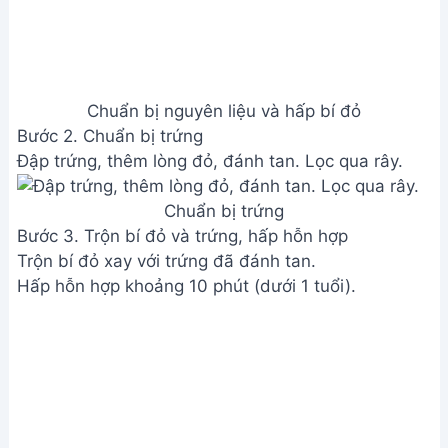
Trộn bí đỏ và trứng, hấp hỗn hợp
Bước 4. Các bước bổ sung cho bé trên 1 tuổi (có
thể bỏ qua nếu bé dưới 1 tuổi)