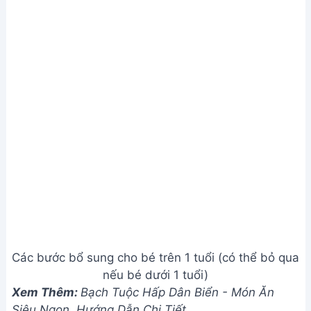
Món ăn rất mịn, dễ tan chảy trong miệng bé.
Bí đỏ hấp trứng giàu carotenoid, axit amin tốt cho
sức khỏe trẻ.
Với bé dưới 1 tuổi, chỉ nên dùng lòng đỏ trứng gà,
không nên thêm sữa đặc và sữa tươi.
Giá trị dinh dưỡng
N/A
Câu hỏi thường gặp
1. Bé nhà mình mới 6 tháng tuổi, có thể cho bé ăn bí
đỏ hấp trứng được không?
Không nên. Bí đỏ hấp trứng thường được khuyến
nghị cho bé từ 7 tháng tuổi trở lên, khi hệ tiêu hóa
của bé đã phát triển hơn và có thể tiêu hóa tốt các
loại thực phẩm này. Trước đó, bạn nên tham khảo ý
kiến bác sĩ hoặc chuyên gia dinh dưỡng.
2. Nếu bí đỏ bị nhạt, mình có thể thêm đường hoặc
muối vào không?
Không nên. Đường và muối không tốt cho sức khỏe