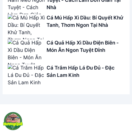
Address:
Hẻm 283 Nguyễn Đình Chiểu, Hàm Tiến ,
Phan Thiết
Email:
[email protected]
THÔNG TIN
Giới Thiệu
Menu
Liên hệ