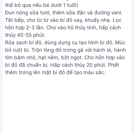
Các bước bổ sung cho bé trên 1 tuổi (có thể bỏ qua
nếu bé dưới 1 tuổi)
Xem Thêm:
Bạch Tuộc Hấp Dân Biển - Món Ăn
Siêu Ngon, Hướng Dẫn Chi Tiết
Lưu ý