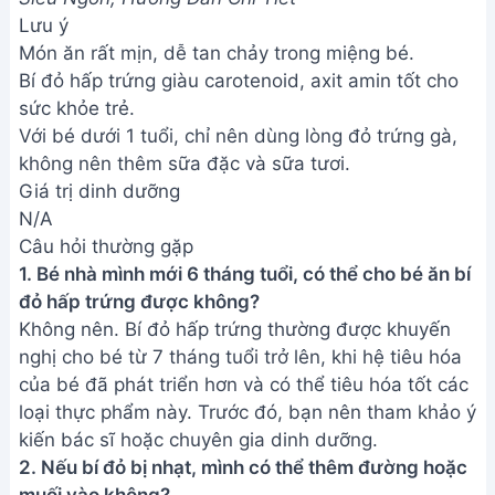
của bé, đặc biệt là ở giai đoạn ăn dặm. Vị ngọt tự
nhiên của bí đỏ là đủ. Nếu muốn tăng hương vị,
bạn có thể thêm một chút sữa mẹ hoặc sữa công
thức.
Hy vọng với công thức chi tiết trên, bạn đã có thể
tự tay làm món bí đỏ hấp trứng thơm ngon và bổ
dưỡng cho bé yêu của mình. Hãy nhớ điều chỉnh
lượng bí đỏ và trứng sao cho phù hợp với khẩu
phần ăn của bé. Chúc bé ăn ngon miệng và phát
triển khỏe mạnh!
Bài viết liên quan
Cá Hấp Bún Nấm Mèo Ngon
Tuyệt - Cách Làm Đơn Giản Tại
Nhà