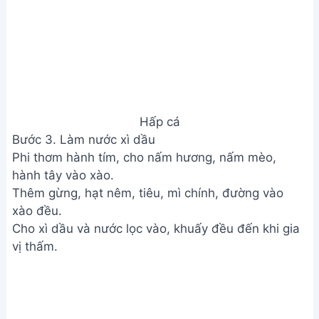
Bước 4. Hoàn thiện và trang trí
Rắc hành lá, ớt lên trên cá.
Chan nước sốt lên cá, hấp tiếp 10-15 phút (tùy kích
thước cá).