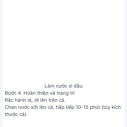
Calories: 500
Fat: 20g
Carbs: 30g
Protein: 50g
Câu hỏi thường gặp
1. Làm sao để khử mùi tanh của cá mú hiệu quả?
Trước khi chế biến, hãy làm sạch cá mú kỹ lưỡng,
dùng muối hoặc rượu trắng chà xát lên thân cá rồi
rửa lại với nước sạch. Có thể dùng gừng, sả đập
dập để khử mùi tanh khi hấp.
2. Cá mú hấp xì dầu nên dùng loại cá mú nào là
ngon nhất?
Cá mú tươi sống, thịt chắc, có độ đàn hồi tốt là lựa
chọn lý tưởng. Bạn có thể chọn loại cá mú có kích
thước vừa phải để dễ chế biến và đảm bảo độ ngọt
của thịt cá.
3. Nếu không có xì dầu, mình có thể thay thế bằng