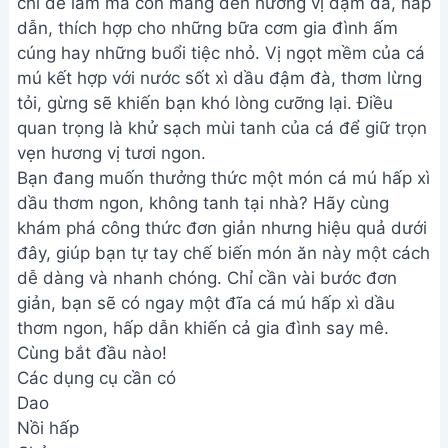
chỉ dễ làm mà còn mang đến hương vị đậm đà, hấp
dẫn, thích hợp cho những bữa cơm gia đình ấm
cúng hay những buổi tiệc nhỏ. Vị ngọt mềm của cá
mú kết hợp với nước sốt xì dầu đậm đà, thơm lừng
tỏi, gừng sẽ khiến bạn khó lòng cưỡng lại. Điều
quan trọng là khử sạch mùi tanh của cá để giữ trọn
vẹn hương vị tươi ngon.
Bạn đang muốn thưởng thức một món cá mú hấp xì
dầu thơm ngon, không tanh tại nhà? Hãy cùng
khám phá công thức đơn giản nhưng hiệu quả dưới
đây, giúp bạn tự tay chế biến món ăn này một cách
dễ dàng và nhanh chóng. Chỉ cần vài bước đơn
giản, bạn sẽ có ngay một đĩa cá mú hấp xì dầu
thơm ngon, hấp dẫn khiến cả gia đình say mê.
Cùng bắt đầu nào!
Các dụng cụ cần có
Dao
Nồi hấp