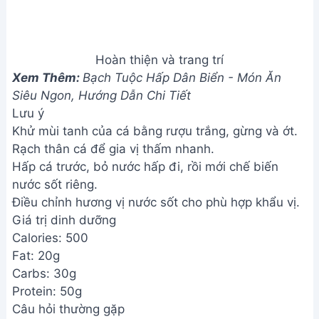
Cá Trắm Hấp Lá Đu Đủ - Đặc
Sản Lam Kinh
Cách Làm Khoai Mì Hấp Nước
Cốt Dừa Ngon Tuyệt
Address:
Hẻm 283 Nguyễn Đình Chiểu, Hàm Tiến ,
Phan Thiết
Email:
[email protected]