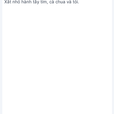
Xắt nhỏ hành tây tím, cà chua và tỏi.
Sơ chế và ướp thịt
Bước 2. Xào thịt bò
Cho 2 muỗng canh dầu ăn vào chảo, phi thơm 1/2
phần tỏi.
Cho 1/2 phần thịt bò đã ướp vào xào tái.
Lấy thịt bò ra để riêng.
Xào thịt bò