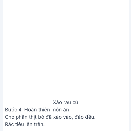
Hoàn thiện món ăn
Xem Thêm:
Cách làm lòng gà xào mướp ngon tuyệt
đỉnh, thái mề gà đẹp mắt
Lưu ý
Để thịt bò mềm và không bị ra nước, không nên
nêm muối khi ướp.
Bột bắp giúp thịt bò mềm và không ra nước.
Xào rau cần nước sau cùng để giữ độ giòn.
Giá trị dinh dưỡng
N/A
Câu hỏi thường gặp
1. Làm sao để thịt bò xào mềm mà không bị dai?