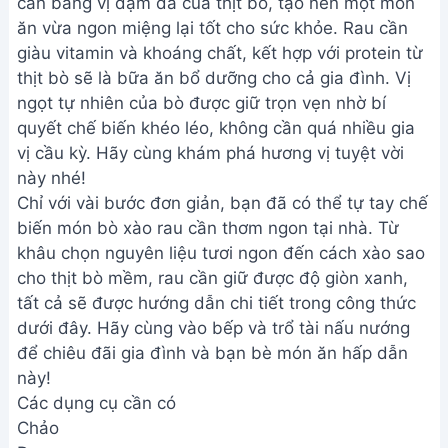
cân bằng vị đậm đà của thịt bò, tạo nên một món
ăn vừa ngon miệng lại tốt cho sức khỏe. Rau cần
giàu vitamin và khoáng chất, kết hợp với protein từ
thịt bò sẽ là bữa ăn bổ dưỡng cho cả gia đình. Vị
ngọt tự nhiên của bò được giữ trọn vẹn nhờ bí
quyết chế biến khéo léo, không cần quá nhiều gia
vị cầu kỳ. Hãy cùng khám phá hương vị tuyệt vời
này nhé!
Chỉ với vài bước đơn giản, bạn đã có thể tự tay chế
biến món bò xào rau cần thơm ngon tại nhà. Từ
khâu chọn nguyên liệu tươi ngon đến cách xào sao
cho thịt bò mềm, rau cần giữ được độ giòn xanh,
tất cả sẽ được hướng dẫn chi tiết trong công thức
dưới đây. Hãy cùng vào bếp và trổ tài nấu nướng
để chiêu đãi gia đình và bạn bè món ăn hấp dẫn
này!
Các dụng cụ cần có
Chảo