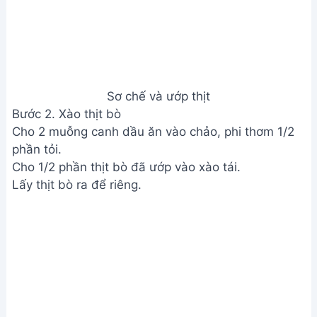
Bước 3. Xào rau củ
Cho thêm 1 muỗng canh dầu ăn vào chảo, phi thơm
phần tỏi còn lại.
Cho hành tây vào xào, tiếp theo là cà chua.
Cho rau cần nước vào xào.
Nêm 1 muỗng canh hạt nêm, 1/3 muỗng canh
đường, đảo đều cho nguyên liệu thấm.