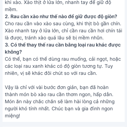
Address:
Hẻm 283 Nguyễn Đình Chiểu, Hàm Tiến ,
Phan Thiết
Email:
[email protected]
THÔNG TIN
Giới Thiệu
Menu
Liên hệ