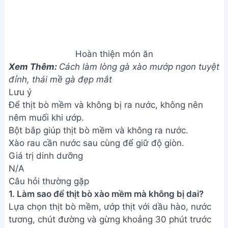
miệng!
Bài viết liên quan
Mực xào mướp - Món ăn đơn
giản, ngon miệng cho bữa cơm
gia đình
Thịt Trâu Xào Lá Lốt Thơm Ngon
- Món Ăn Miền Quê
Bánh Đa Xào Chay Ngon Tuyệt -
Món Ăn Nhanh Gọn, Dễ Làm
Cách làm Bao Tử Cá xào Dưa
Cải ngon tuyệt đỉnh