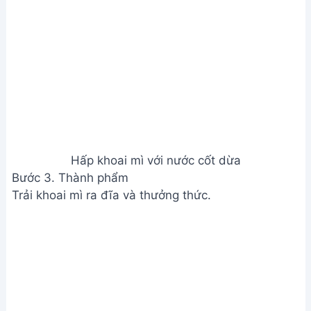
Thành phẩm
Xem Thêm:
Bạch Tuộc Hấp Dân Biển - Món Ăn
Siêu Ngon, Hướng Dẫn Chi Tiết
Lưu ý
Chọn khoai mì tươi ngon, không bị sâu bệnh.
Nên dùng dừa non để nước cốt dừa thơm ngon
hơn.
Có thể thêm đường hoặc gia vị khác tùy theo khẩu
vị.
Hấp khoai mì ở lửa vừa cho đến khi chín mềm,
không bị khô.