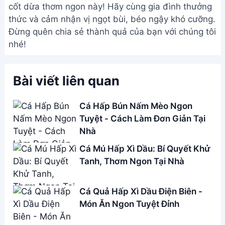
Món Ăn Ngon Tuyệt Đỉnh
Cá Trắm Hấp Lá Đu Đủ - Đặc
Sản Lam Kinh
Address:
Hẻm 283 Nguyễn Đình Chiểu, Hàm Tiến ,
Phan Thiết
Email:
[email protected]
THÔNG TIN