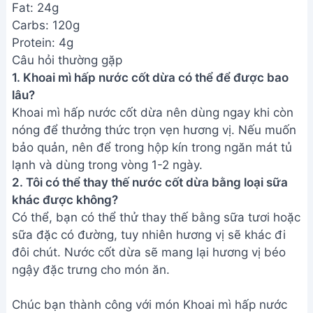
Chúc bạn thành công với món Khoai mì hấp nước
cốt dừa thơm ngon này! Hãy cùng gia đình thưởng
thức và cảm nhận vị ngọt bùi, béo ngậy khó cưỡng.
Đừng quên chia sẻ thành quả của bạn với chúng tôi
nhé!
Bài viết liên quan
Cá Hấp Bún Nấm Mèo Ngon
Tuyệt - Cách Làm Đơn Giản Tại
Nhà
Cá Mú Hấp Xì Dầu: Bí Quyết Khử
Tanh, Thơm Ngon Tại Nhà
Cá Quả Hấp Xì Dầu Điện Biên -