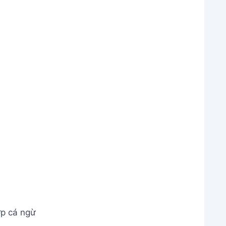
p cá ngừ
khoảng 800ml) và hấp trong 20 phút (tính từ khi
p cá ngừ
c.
ành phẩm
n Ăn Siêu Ngon, Hướng Dẫn Chi Tiết
ngon hơn.
 không rơi xuống cá.