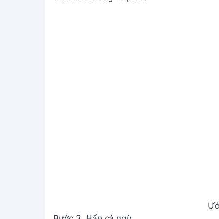
Ướ
Bước 3. Hấp cá ngừ
Cho cá vào xửng hấp, thêm nước vào nồi (
nước sôi).
Hấ
Bước 4. Thành phẩm
Tắt bếp, để nguội rồi lấy cá ra thưởng thứ
Th
Xem Thêm:
Bạch Tuộc Hấp Dân Biển - Mó
Lưu ý
Chọn sả tươi, màu xanh để món ăn thơm 
Khứa cá nhẹ tay, tránh khứa sâu quá.
Nên dùng nồi hấp có nắp hơi, để hơi nước
Giá trị dinh dưỡng