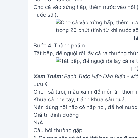
N/A
Câu hỏi thường gặp
1. Cá ngừ hấp sả ớt có thể bảo quản được
Cá ngừ hấp sả ớt nên ăn ngay khi còn nó
bảo quản, cho vào hộp kín, để ngăn mát t
2. Có thể thay thế sả hoặc ớt bằng nguyê
Có thể! Bạn có thể thay thế sả bằng lá ch
thay bằng tiêu, hoặc bỏ ớt nếu không thíc
Vậy là bạn đã hoàn thành món cá ngừ hấp
này sẽ giúp bạn có thêm một món ăn ngon
ngon miệng!