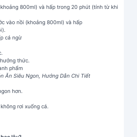
 bao lâu?
ng để thưởng thức trọn vẹn hương vị. Nếu muốn
ủ lạnh và dùng trong vòng 1 ngày.
n liệu khác không?
anh hoặc riềng để tạo mùi thơm khác. Ớt có thể
h ăn cay.
 sả ớt thơm ngon rồi đấy! Hy vọng công thức
 miệng và bổ dưỡng cho gia đình. Chúc bạn
THÔNG TIN
Giới Thiệu