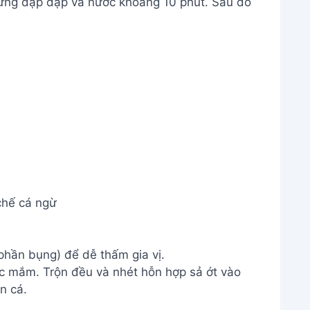
ừng đập dập và nước khoảng 10 phút. Sau đó
chế cá ngừ
phần bụng) để dễ thấm gia vị.
ớc mắm. Trộn đều và nhét hỗn hợp sả ớt vào
n cá.