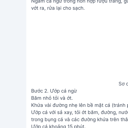
Ngâm cá ngừ trong hỗn hợp rượu trắng, g
vớt ra, rửa lại cho sạch.
Sơ 
Bước 2. Ướp cá ngừ
Băm nhỏ tỏi và ớt.
Khứa vài đường nhẹ lên bề mặt cá (tránh 
Ướp cá với sả xay, tỏi ớt băm, đường, nư
trong bụng cá và các đường khứa trên thâ
Ướp cá khoảng 15 phút.