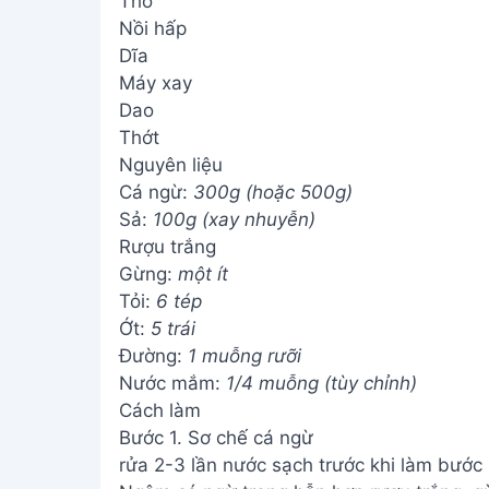
Thố
Nồi hấp
Dĩa
Máy xay
Dao
Thớt
Nguyên liệu
Cá ngừ:
300g (hoặc 500g)
Sả:
100g (xay nhuyễn)
Rượu trắng
Gừng:
một ít
Tỏi:
6 tép
Ớt:
5 trái
Đường:
1 muỗng rưỡi
Nước mắm:
1/4 muỗng (tùy chỉnh)
Cách làm
Bước 1. Sơ chế cá ngừ
rửa 2-3 lần nước sạch trước khi làm bước