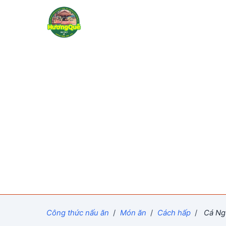
Công thức nấu ăn
/
Món ăn
/
Cách hấp
/
Cá Ng