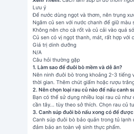
1. Làm sao để đuôi bò mềm và dễ ăn?
Nên ninh đuôi bò trong khoảng 2-3 tiếng v
thời gian. Thêm chút giấm hoặc rượu trắng
2. Nên chọn loại rau củ nào để nấu canh s
Bạn có thể sử dụng nhiều loại rau củ như c
cần tây... tùy theo sở thích. Chọn rau củ
3. Canh súp đuôi bò nấu xong có để được
Canh súp đuôi bò bảo quản trong tủ lạnh 
đảm bảo an toàn vệ sinh thực phẩm.
Chúc bạn thành công với món canh súp đ
Hãy cùng gia đình thưởng thức và cảm nh
quên chia sẻ thành quả của bạn với mọi n