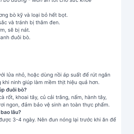
ới lửa nhỏ, hoặc dùng nồi áp suất để rút ngắn
 khi ninh giúp làm mềm thịt hiệu quả hơn.
úp đuôi bò?
à rốt, khoai tây, củ cải trắng, nấm, hành tây,
 tươi ngon, đảm bảo vệ sinh an toàn thực phẩm.
 bao lâu?
được 3-4 ngày. Nên đun nóng lại trước khi ăn để
uôi bò hầm rau củ thơm ngon bổ dưỡng này!
ận hương vị tuyệt vời mà món ăn mang lại. Đừng
gười nhé!
THÔNG TIN
Giới Thiệu