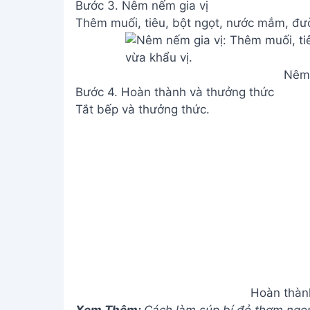
Bước 3. Nêm nếm gia vị
Thêm muối, tiêu, bột ngọt, nước mắm, đư
Nêm 
Bước 4. Hoàn thành và thưởng thức
Tắt bếp và thưởng thức.
Hoàn thàn
Xem Thêm:
Cách làm súp bí đỏ thơm ngo
Lưu ý
Để nước dùng ngọt và thơm, nên trụng xươ
Ngâm củ sen với nước chanh để giữ màu s
Không nên cho cà rốt và củ cải vào quá sớ
Củ sen có vị ngọt thanh, mát, rất hợp với 
Giá trị dinh dưỡng
N/A
Câu hỏi thường gặp