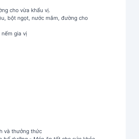
ờng cho vừa khẩu vị.
nếm gia vị
h và thưởng thức
n bổ dưỡng - Món ăn tốt cho sức khỏe
ng bò kỹ và loại bỏ hết bọt.
ắc và tránh bị thâm đen.
m, sẽ bị nát.
canh đuôi bò.