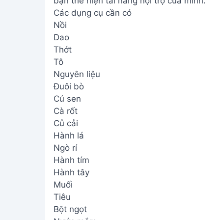
bạn thể hiện tài năng nội trợ của mình.
Các dụng cụ cần có
Nồi
Dao
Thớt
Tô
Nguyên liệu
Đuôi bò
Củ sen
Cà rốt
Củ cải
Hành lá
Ngò rí
Hành tím
Hành tây
Muối
Tiêu
Bột ngọt