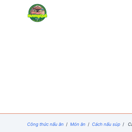
Công thức nấu ăn
/
Món ăn
/
Cách nấu súp
/
Cá