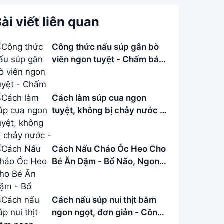
ài viết liên quan
Công thức nấu súp gân bò
viên ngon tuyệt - Chấm bánh
mì siêu đã
Cách làm súp cua ngon
tuyệt, không bị chảy nước -
Bí quyết Cô Ba
Cách Nấu Cháo Óc Heo Cho
Bé Ăn Dặm - Bổ Não, Ngon
Miệng
Cách nấu súp nui thịt bằm
ngon ngọt, đơn giản - Công