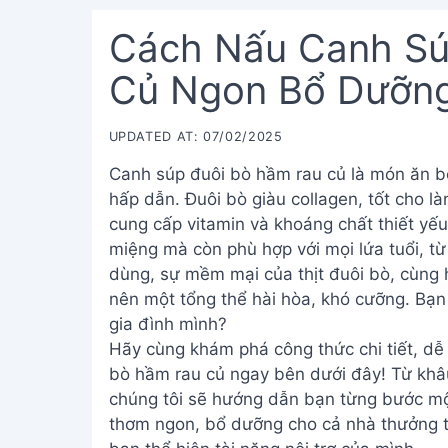
Cách Nấu Canh Sú
Củ Ngon Bổ Dưỡn
UPDATED AT: 07/02/2025
Canh súp đuôi bò hầm rau củ là món ăn bổ
hấp dẫn. Đuôi bò giàu collagen, tốt cho là
cung cấp vitamin và khoáng chất thiết yế
miệng mà còn phù hợp với mọi lứa tuổi, từ
dùng, sự mềm mại của thịt đuôi bò, cùng 
nên một tổng thể hài hòa, khó cưỡng. Bạn
gia đình mình?
Hãy cùng khám phá công thức chi tiết, dễ
bò hầm rau củ ngay bên dưới đây! Từ khâu
chúng tôi sẽ hướng dẫn bạn từng bước một
thơm ngon, bổ dưỡng cho cả nhà thưởng t