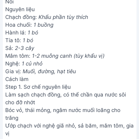
Nồi
Nguyên liệu
Chạch đồng:
Khẩu phần tùy thích
Hoa chuối:
1 buồng
Hành lá:
1 bó
Tía tô:
1 bó
Sả:
2-3 cây
Mắm tôm:
1-2 muỗng canh (tùy khẩu vị)
Nghệ:
1 củ nhỏ
Gia vị:
Muối, đường, hạt tiêu
Cách làm
Step 1. Sơ chế nguyên liệu
Làm sạch chạch đồng, có thể chần qua nước sôi
cho đỡ nhớt
Bóc vỏ, thái mỏng, ngâm nước muối loãng cho
trắng
Ướp chạch với nghệ giã nhỏ, sả băm, mắm tôm, gia
vị