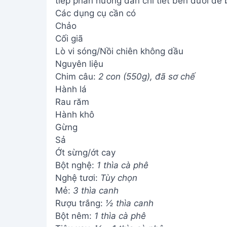
tiếp phần hướng dẫn chi tiết bên dưới để 
Các dụng cụ cần có
Chảo
Cối giã
Lò vi sóng/Nồi chiên không dầu
Nguyên liệu
Chim câu:
2 con (550g), đã sơ chế
Hành lá
Rau răm
Hành khô
Gừng
Sả
Ớt sừng/ớt cay
Bột nghệ:
1 thìa cà phê
Nghệ tươi:
Tùy chọn
Mẻ:
3 thìa canh
Rượu trắng:
½ thìa canh
Bột nêm:
1 thìa cà phê