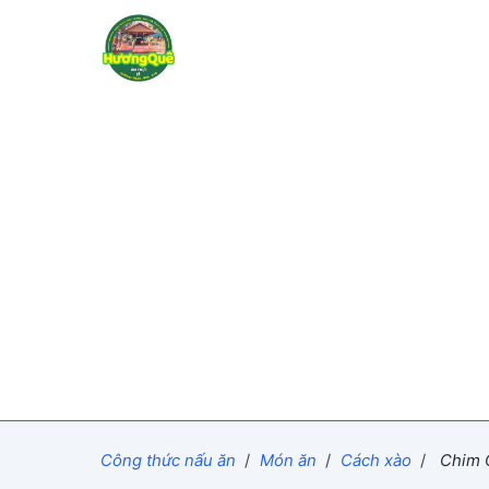
Công thức nấu ăn
/
Món ăn
/
Cách xào
/
Chim C