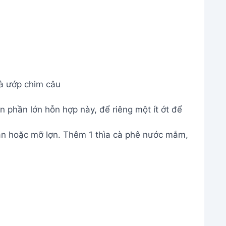
à ướp chim câu
n phần lớn hỗn hợp này, để riêng một ít ớt để
ăn hoặc mỡ lợn. Thêm 1 thìa cà phê nước mắm,