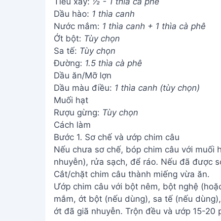
Tiêu xay:
½ - 1 thìa cà phê
Dầu hào:
1 thìa canh
Nước mắm:
1 thìa canh + 1 thìa cà phê
Ớt bột:
Tùy chọn
Sa tế:
Tùy chọn
Đường:
1.5 thìa cà phê
Dầu ăn/Mỡ lợn
Dầu màu điều:
1 thìa canh (tùy chọn)
Muối hạt
Rượu gừng:
Tùy chọn
Cách làm
Bước 1. Sơ chế và ướp chim câu
Nếu chưa sơ chế, bóp chim câu với muối h
nhuyễn), rửa sạch, để ráo. Nếu đã được s
Cắt/chặt chim câu thành miếng vừa ăn.
Ướp chim câu với bột nêm, bột nghệ (hoặc
mắm, ớt bột (nếu dùng), sa tế (nếu dùng)
ớt đã giã nhuyễn. Trộn đều và ướp 15-20 