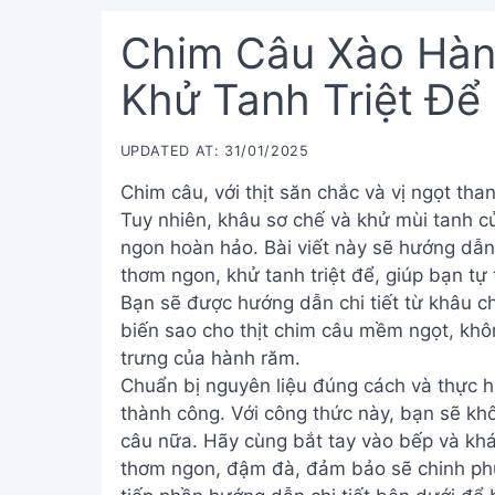
Chim Câu Xào Hà
Khử Tanh Triệt Để
UPDATED AT: 31/01/2025
Chim câu, với thịt săn chắc và vị ngọt tha
Tuy nhiên, khâu sơ chế và khử mùi tanh 
ngon hoàn hảo. Bài viết này sẽ hướng dẫ
thơm ngon, khử tanh triệt để, giúp bạn tự
Bạn sẽ được hướng dẫn chi tiết từ khâu c
biến sao cho thịt chim câu mềm ngọt, kh
trưng của hành răm.
Chuẩn bị nguyên liệu đúng cách và thực h
thành công. Với công thức này, bạn sẽ khô
câu nữa. Hãy cùng bắt tay vào bếp và k
thơm ngon, đậm đà, đảm bảo sẽ chinh phụ