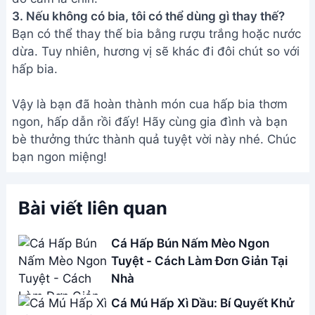
Address:
Hẻm 283 Nguyễn Đình Chiểu, Hàm Tiến ,
Phan Thiết
Email:
[email protected]
THÔNG TIN
Giới Thiệu
Menu
Liên hệ