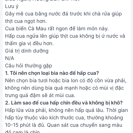
Tuyệt - Cách Làm Đơn Giản Tại
Nhà
Cá Mú Hấp Xì Dầu: Bí Quyết Khử
Tanh, Thơm Ngon Tại Nhà
Cá Quả Hấp Xì Dầu Điện Biên -
Món Ăn Ngon Tuyệt Đỉnh
Cá Trắm Hấp Lá Đu Đủ - Đặc
Sản Lam Kinh