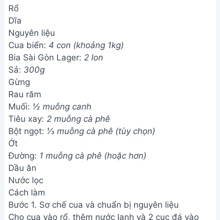
Rổ
Dĩa
Nguyên liệu
Cua biển:
4 con (khoảng 1kg)
Bia Sài Gòn Lager:
2 lon
Sả:
300g
Gừng
Rau răm
Muối:
½ muỗng canh
Tiêu xay:
2 muỗng cà phê
Bột ngọt:
⅓ muỗng cà phê (tùy chọn)
Ớt
Đường:
1 muỗng cà phê (hoặc hơn)
Dầu ăn
Nước lọc
Cách làm
Bước 1. Sơ chế cua và chuẩn bị nguyên liệu
Cho cua vào rổ, thêm nước lạnh và 2 cục đá vào