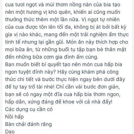
cua tươi ngọt và mùi thơm nồng nàn của bia tạo
nên một hương vị khó quên, khiến ai cũng muốn
thưởng thức thêm một lần nữa. Vị ngọt tự nhiên
của cua được tôn lên tối đa, không bị át bởi bất kỳ
gia vị nào khác, mang đến một trải nghiệm ẩm thực
tinh tế nhưng lại gần gũi. Món ăn này thích hợp cho
mọi bữa ăn, từ những buổi tụ tập bạn bè thân mật
đến những bữa cơm gia đình ấm cúng.
Bạn muốn biết bí quyết tạo nên món cua hấp bia
ngon tuyệt đỉnh này? Hãy cùng khám phá công
thức chi tiết và bước thực hiện ngay bên dưới đây
để tự tay trổ tài nhé! Chỉ cần vài bước đơn giản,
bạn sẽ có ngay một đĩa cua hấp bia thơm ngon,
hấp dẫn, xứng đáng để khoe với cả nhà đấy!
Các dụng cụ cần có
Nồi hấp
Bàn chải đánh răng
Dao