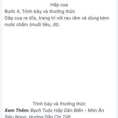
Hấp lửa vừa phải, không nên hấp quá lâu. Thời gian
hấp tùy thuộc vào kích thước cua, thường khoảng
10-15 phút là đủ. Quan sát cua chuyển sang màu
đỏ cam là chín.
3. Nếu không có bia, tôi có thể dùng gì thay thế?
Bạn có thể thay thế bia bằng rượu trắng hoặc nước
dừa. Tuy nhiên, hương vị sẽ khác đi đôi chút so với
hấp bia.
Vậy là bạn đã hoàn thành món cua hấp bia thơm
ngon, hấp dẫn rồi đấy! Hãy cùng gia đình và bạn
bè thưởng thức thành quả tuyệt vời này nhé. Chúc
bạn ngon miệng!
Bài viết liên quan
Cá Hấp Bún Nấm Mèo Ngon