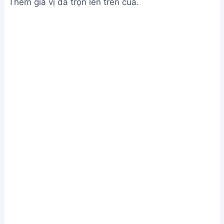
Xếp cua vào nồi hấp và thêm gia vị
Bước 3. Hấp cua
Hấp cua khoảng 20-25 phút cho đến khi chín đỏ.
Cho thêm dầu ăn lên cua trước khi tắt bếp để tạo
màu đỏ đẹp mắt.