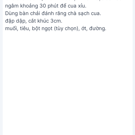
ngâm khoảng 30 phút để cua xỉu.
Dùng bàn chải đánh răng chà sạch cua.
đập dập, cắt khúc 3cm.
muối, tiêu, bột ngọt (tùy chọn), ớt, đường.
Sơ chế cua và chuẩn bị nguyên liệu
Bước 2. Xếp cua vào nồi hấp và thêm gia vị