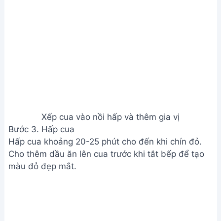
Hấp cua
Bước 4. Trình bày và thưởng thức
Gắp cua ra dĩa, trang trí với rau răm và dùng kèm
nước chấm (muối tiêu, ớt).