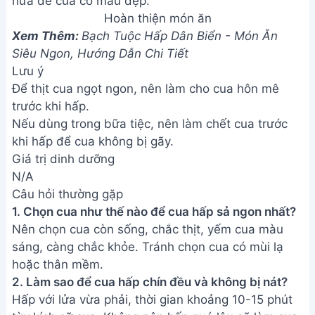
2. Làm sao để cua hấp chín đều và không bị nát?
Hấp với lửa vừa phải, thời gian khoảng 10-15 phút
tùy kích cỡ cua. Không nên hấp quá lâu sẽ làm cua
bị khô và nát.
3. Nếu không có sả tươi thì có thể dùng gì thay thế?
Có thể dùng sả khô hoặc một ít riềng, gừng để thay
thế, tuy nhiên hương vị sẽ không đậm đà bằng sả
tươi.
Vậy là chỉ với vài bước đơn giản, bạn đã hoàn
thành món cua hấp sả thơm ngon, hấp dẫn. Hy
vọng công thức này sẽ giúp bạn chiêu đãi gia đình
và bạn bè một bữa ăn thật tuyệt vời. Chúc bạn
ngon miệng!
Bài viết liên quan