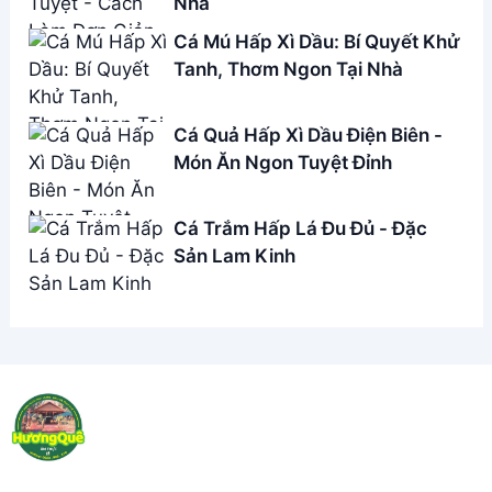
Address:
Hẻm 283 Nguyễn Đình Chiểu, Hàm Tiến ,
Phan Thiết
Email:
[email protected]
THÔNG TIN
Giới Thiệu
Menu
Liên hệ