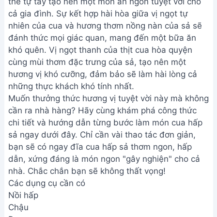
thể tự tay tạo nên một món ăn ngon tuyệt vời cho
cả gia đình. Sự kết hợp hài hòa giữa vị ngọt tự
nhiên của cua và hương thơm nồng nàn của sả sẽ
đánh thức mọi giác quan, mang đến một bữa ăn
khó quên. Vị ngọt thanh của thịt cua hòa quyện
cùng mùi thơm đặc trưng của sả, tạo nên một
hương vị khó cưỡng, đảm bảo sẽ làm hài lòng cả
những thực khách khó tính nhất.
Muốn thưởng thức hương vị tuyệt vời này mà không
cần ra nhà hàng? Hãy cùng khám phá công thức
chi tiết và hướng dẫn từng bước làm món cua hấp
sả ngay dưới đây. Chỉ cần vài thao tác đơn giản,
bạn sẽ có ngay đĩa cua hấp sả thơm ngon, hấp
dẫn, xứng đáng là món ngon "gây nghiện" cho cả
nhà. Chắc chắn bạn sẽ không thất vọng!
Các dụng cụ cần có
Nồi hấp
Chậu