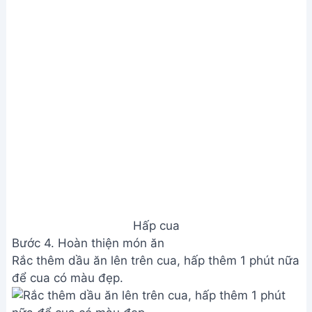
để cua có màu đẹp.
Hoàn thiện món ăn
Xem Thêm:
Bạch Tuộc Hấp Dân Biển - Món Ăn
Siêu Ngon, Hướng Dẫn Chi Tiết
Lưu ý
Để thịt cua ngọt ngon, nên làm cho cua hôn mê
trước khi hấp.
Nếu dùng trong bữa tiệc, nên làm chết cua trước
khi hấp để cua không bị gãy.
Giá trị dinh dưỡng
N/A
Câu hỏi thường gặp
1. Chọn cua như thế nào để cua hấp sả ngon nhất?
Nên chọn cua còn sống, chắc thịt, yếm cua màu
sáng, càng chắc khỏe. Tránh chọn cua có mùi lạ
hoặc thân mềm.