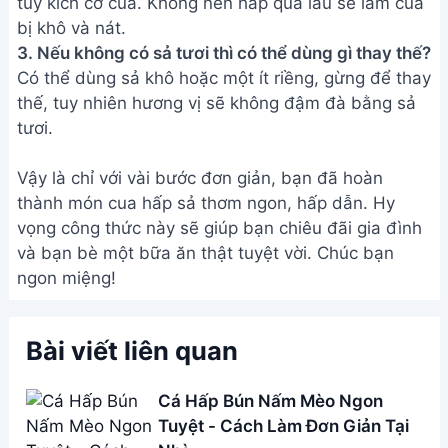
Cá Hấp Bún Nấm Mèo Ngon
Tuyệt - Cách Làm Đơn Giản Tại
Nhà
Cá Mú Hấp Xì Dầu: Bí Quyết Khử
Tanh, Thơm Ngon Tại Nhà
Cá Quả Hấp Xì Dầu Điện Biên -
Món Ăn Ngon Tuyệt Đỉnh
Cá Trắm Hấp Lá Đu Đủ - Đặc
Sản Lam Kinh