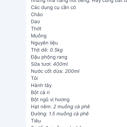
những nhà hàng nổi tiếng. Hãy cùng bắt ta
Các dụng cụ cần có
Chảo
Dao
Thớt
Muỗng
Nguyên liệu
Thịt dê:
0.5kg
Đậu phộng rang
Sữa tươi:
400ml
Nước cốt dừa:
200ml
Tỏi
Hành tây
Bột cà ri
Bột ngũ vị hương
Hạt nêm:
2 muỗng cà phê
Đường:
1.5 muỗng cà phê
Tiêu