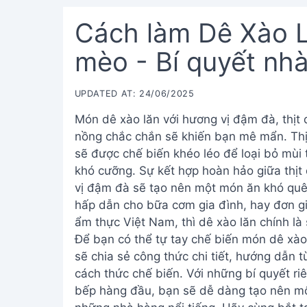
Cách làm Dê Xào L
mèo - Bí quyết nh
UPDATED AT: 24/06/2025
Món dê xào lăn với hương vị đậm đà, thịt 
nồng chắc chắn sẽ khiến bạn mê mẩn. Thịt 
sẽ được chế biến khéo léo để loại bỏ mùi
khó cưỡng. Sự kết hợp hoàn hảo giữa thịt 
vị đậm đà sẽ tạo nên một món ăn khó quê
hấp dẫn cho bữa cơm gia đình, hay đơn g
ẩm thực Việt Nam, thì dê xào lăn chính là 
Để bạn có thể tự tay chế biến món dê xào 
sẽ chia sẻ công thức chi tiết, hướng dẫn 
cách thức chế biến. Với những bí quyết r
bếp hàng đầu, bạn sẽ dễ dàng tạo nên mộ