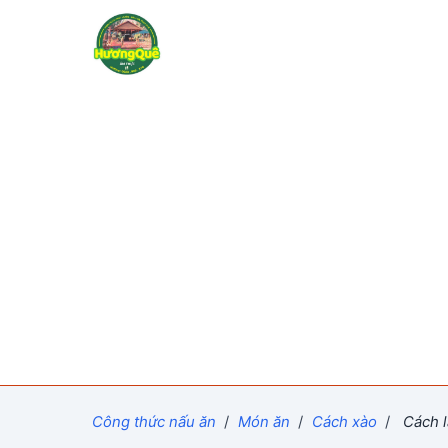
Công thức nấu ăn
/
Món ăn
/
Cách xào
/
Cách l