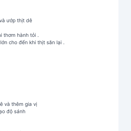
và ướp thịt dê
 thơm hành tỏi .
ớn cho đến khi thịt săn lại .
dê và thêm gia vị
tạo độ sánh