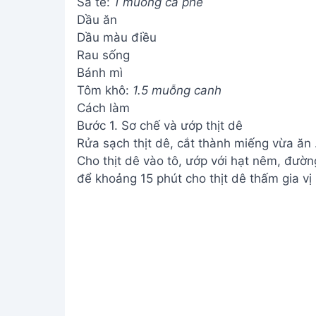
Sa tế:
1 muỗng cà phê
Dầu ăn
Dầu màu điều
Rau sống
Bánh mì
Tôm khô:
1.5 muỗng canh
Cách làm
Bước 1. Sơ chế và ướp thịt dê
Rửa sạch thịt dê, cắt thành miếng vừa ăn 
Cho thịt dê vào tô, ướp với hạt nêm, đường
để khoảng 15 phút cho thịt dê thấm gia vị 