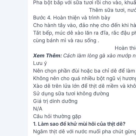
Pha bột bắp với sữa tươi rồi cho vào, khu
Thêm sữa tươi, nướ
Bước 4. Hoàn thiện và trình bày
Cho hành tây vào, đảo nhẹ cho đến khi hàn
Tắt bếp, múc dê xào lăn ra đĩa, rắc đậu ph
cùng bánh mì và rau sống .
Hoàn thi
Xem Thêm:
Cách làm lòng gà xào mướp ng
Lưu ý
Nên chọn phần đùi hoặc ba chỉ dê để làm 
Không nên cho quá nhiều bột ngũ vị hương 
Xào dê trên lửa lớn để thịt dê mềm và khôn
Sử dụng sữa tươi không đường
Giá trị dinh dưỡng
N/A
Câu hỏi thường gặp
1. Làm sao để khử mùi hôi của thịt dê?
Ngâm thịt dê với nước muối pha chút gừn