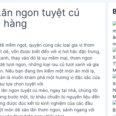
ăn ngon tuyệt cú
B
à hàng
dê mềm ngọt, quyện cùng các loại gia vị thơm
dê, vốn được biết đến với vị hơi hắc đặc trưng,
 tanh, thay vào đó là sự mềm mại, thơm ngon
dê tươi ngon, những loại rau củ tươi xanh và gia
n. Nếu bạn đang tìm kiếm một món ăn mới lạ,
iản là muốn khám phá một hương vị đặc sắc của
sự lựa chọn tuyệt vời.
lăn ngon tuyệt cú mèo, ngay tại nhà, chúng tôi
từng bước một, từ khâu chuẩn bị nguyên liệu đến
iêng được đúc kết từ kinh nghiệm của các đầu
t món dê xào lăn thơm ngon, sánh ngang với