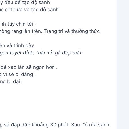
ấy đều để tạo độ sánh
c cốt dừa và tạo độ sánh
h tây chín tới .
ộng rang lên trên. Trang trí và thưởng thức
ện và trình bày
on tuyệt đỉnh, thái mề gà đẹp mắt
dê xào lăn sẽ ngon hơn .
vì sẽ bị đắng .
g bị dai .
g, sả đập dập khoảng 30 phút. Sau đó rửa sạch