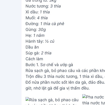
Gà trống tơ:
3kg
Nước tương:
3 thìa
Xì dầu:
1 thìa
Muối:
4 thìa
Đường:
1 thìa cà phê
Gừng:
30g
Hẹ:
1 nắm
Hành tây:
½ củ
Dầu ăn
Súp gà:
2 thìa
Cách làm
Bước 1. Sơ chế và ướp gà
Rửa sạch gà, bỏ phao câu và các phần khô
Trộn đều 3 thìa nước tương, 1 thìa xì dầu,
Đổ nửa phần nước sốt lên da gà, đảo đều.
giờ, nhớ lật gà để gia vị thấm đều.