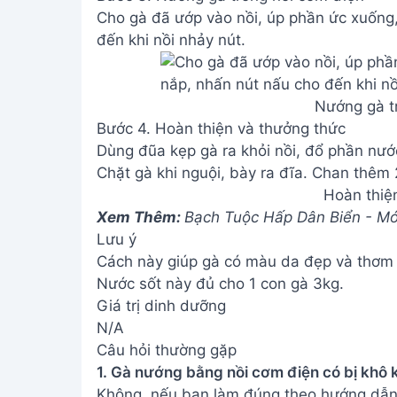
Cho gà đã ướp vào nồi, úp phần ức xuống
đến khi nồi nhảy nút.
Nướng gà t
Bước 4. Hoàn thiện và thưởng thức
Dùng đũa kẹp gà ra khỏi nồi, đổ phần nước
Chặt gà khi nguội, bày ra đĩa. Chan thêm 2
Hoàn thiệ
Xem Thêm:
Bạch Tuộc Hấp Dân Biển - Mó
Lưu ý
Cách này giúp gà có màu da đẹp và thơm
Nước sốt này đủ cho 1 con gà 3kg.
Giá trị dinh dưỡng
N/A
Câu hỏi thường gặp
1. Gà nướng bằng nồi cơm điện có bị khô
Không, nếu bạn làm đúng theo hướng dẫn,