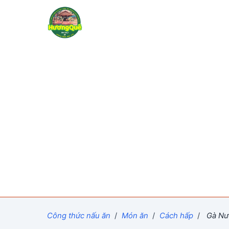
Công thức nấu ăn
/
Món ăn
/
Cách hấp
/
Gà Nướ