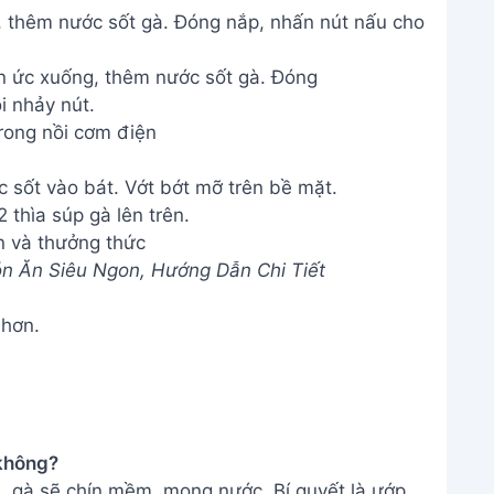
, thêm nước sốt gà. Đóng nắp, nhấn nút nấu cho
rong nồi cơm điện
 sốt vào bát. Vớt bớt mỡ trên bề mặt.
 thìa súp gà lên trên.
n và thưởng thức
n Ăn Siêu Ngon, Hướng Dẫn Chi Tiết
 hơn.
 không?
 gà sẽ chín mềm, mọng nước. Bí quyết là ướp