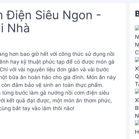
 Điện Siêu Ngon -
B
i Nhà
ng hơn bao giờ hết với công thức sử dụng nồi
ềnh hay kỹ thuật phức tạp để có được món gà
hỉ với vài nguyên liệu đơn giản và vài bước
một bữa ăn hoàn hảo cho gia đình. Món ăn này
mà còn đảm bảo vệ sinh an toàn thực phẩm.
n từng bước làm gà nướng nồi cơm điện siêu
với kết quả đạt được, một món ăn thơm phức,
ùng bắt tay vào làm thôi nào!