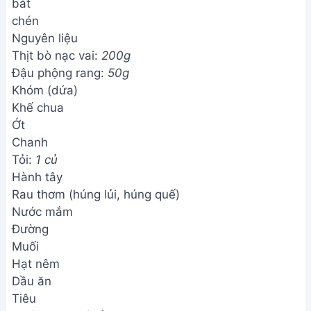
bát
chén
Nguyên liệu
Thịt bò nạc vai:
200g
Đậu phộng rang:
50g
Khóm (dứa)
Khế chua
Ớt
Chanh
Tỏi:
1 củ
Hành tây
Rau thơm (húng lủi, húng quế)
Nước mắm
Đường
Muối
Hạt nêm
Dầu ăn
Tiêu