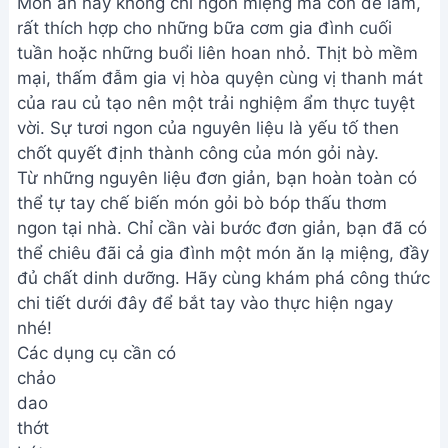
Món ăn này không chỉ ngon miệng mà còn dễ làm,
rất thích hợp cho những bữa cơm gia đình cuối
tuần hoặc những buổi liên hoan nhỏ. Thịt bò mềm
mại, thấm đẫm gia vị hòa quyện cùng vị thanh mát
của rau củ tạo nên một trải nghiệm ẩm thực tuyệt
vời. Sự tươi ngon của nguyên liệu là yếu tố then
chốt quyết định thành công của món gỏi này.
Từ những nguyên liệu đơn giản, bạn hoàn toàn có
thể tự tay chế biến món gỏi bò bóp thấu thơm
ngon tại nhà. Chỉ cần vài bước đơn giản, bạn đã có
thể chiêu đãi cả gia đình một món ăn lạ miệng, đầy
đủ chất dinh dưỡng. Hãy cùng khám phá công thức
chi tiết dưới đây để bắt tay vào thực hiện ngay
nhé!
Các dụng cụ cần có
chảo
dao
thớt