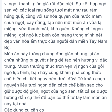
vị ngọt thanh, giòn giã rất đặc biệt. Sự kết hợp ngó
sen với các loại rau sống tươi mát như rau răm,
húng quế, cùng với sự hòa quyện của nước mắm
chua ngọt, cay nồng, tạo nên một món ăn vừa lạ
miệng, vừa thanh mát, khó quên. Không chỉ ngon
miệng, gỏi ngó lục bình còn mang trong mình nét
đẹp văn hóa ẩm thực của người dân miền Tây Nam
Bộ.
Món ăn này tưởng chừng đơn giản nhưng lại ẩn
chứa những bí quyết riêng để tạo nên hương vị đặc
trưng. Muốn thưởng thức trọn vẹn vị ngon của gỏi
ngó lục bình, bạn hãy cùng khám phá công thức
chế biến chi tiết ngay bên dưới đây! Từ khâu chọn
nguyên liệu tươi ngon đến cách chế biến sao cho
giữ được độ giòn, ngọt của ngó sen, tất cả sẽ được
hướng dẫn cụ thể để bạn có thể tự tay làm món ăn
này tại nhà.
Các dụng cụ cần có