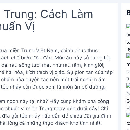
n Trung: Cách Làm
B
uẩn Vị
 của miền Trung Việt Nam, chinh phục thực
 cách chế biến độc đáo. Món ăn này sử dụng tép
loại rau sống tươi mát như rau răm, kinh giới,
 hài hòa, kích thích vị giác. Sự giòn tan của tép
 chấm hòa quyện tạo nên một trải nghiệm ẩm
i tép nhảy còn được xem là món ăn bổ dưỡng,
hơm ngon này tại nhà? Hãy cùng khám phá công
o chuẩn vị miền Trung ngay bên dưới đây! Chỉ
 đĩa gỏi tép nhảy hấp dẫn để chiêu đãi gia đình
ài lòng cả những thực khách khó tính nhất.