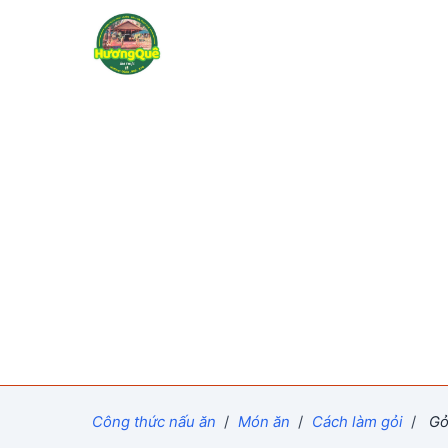
Công thức nấu ăn
/
Món ăn
/
Cách làm gỏi
/
Gỏi