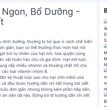
 Ngon, Bổ Dưỡng -
B
t
u dinh dưỡng, thường bị bỏ qua vì cách chế biến
c đơn giản, bạn có thể thưởng thức món hạt mít
gọt bùi tự nhiên của hạt mít, hòa quyện cùng
 vặt hoàn hảo cho cả gia đình. Hạt mít luộc
ng cấp nhiều vitamin và khoáng chất tốt cho
à các loại vitamin nhóm B.
 đến kỹ thuật luộc sao cho hạt chín mềm vừa
t cả đều được hướng dẫn chi tiết trong bài viết
 luộc đơn giản nhưng không kém phần hấp dẫn,
 ăn dân dã này. Đừng bỏ lỡ hướng dẫn chi tiết