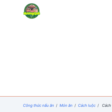
Công thức nấu ăn
/
Món ăn
/
Cách luộc
/
Cách 