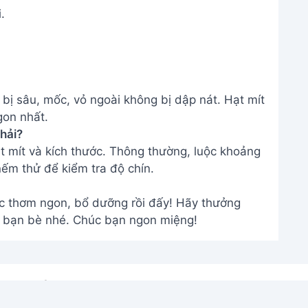
.
bị sâu, mốc, vỏ ngoài không bị dập nát. Hạt mít
gon nhất.
phải?
ạt mít và kích thước. Thông thường, luộc khoảng
ếm thử để kiểm tra độ chín.
ộc thơm ngon, bổ dưỡng rồi đấy! Hãy thưởng
à bạn bè nhé. Chúc bạn ngon miệng!
THÔNG TIN