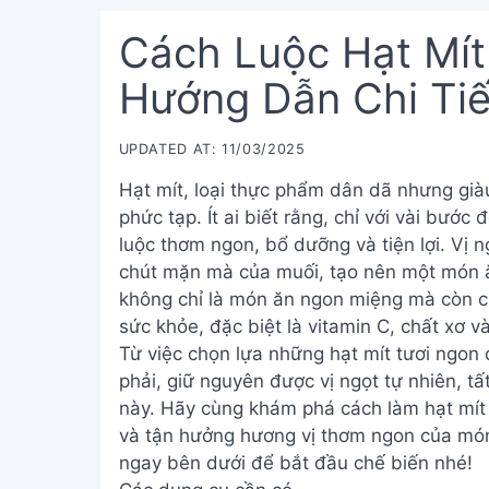
Cách Luộc Hạt Mít
Hướng Dẫn Chi Tiế
UPDATED AT: 11/03/2025
Hạt mít, loại thực phẩm dân dã nhưng già
phức tạp. Ít ai biết rằng, chỉ với vài bướ
luộc thơm ngon, bổ dưỡng và tiện lợi. Vị n
chút mặn mà của muối, tạo nên một món ăn
không chỉ là món ăn ngon miệng mà còn cu
sức khỏe, đặc biệt là vitamin C, chất xơ v
Từ việc chọn lựa những hạt mít tươi ngon
phải, giữ nguyên được vị ngọt tự nhiên, tấ
này. Hãy cùng khám phá cách làm hạt mít
và tận hưởng hương vị thơm ngon của món
ngay bên dưới để bắt đầu chế biến nhé!