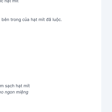
c hạt mít
.
bên trong của hạt mít đã luộc.
àm sạch hạt mít
eo ngon miệng