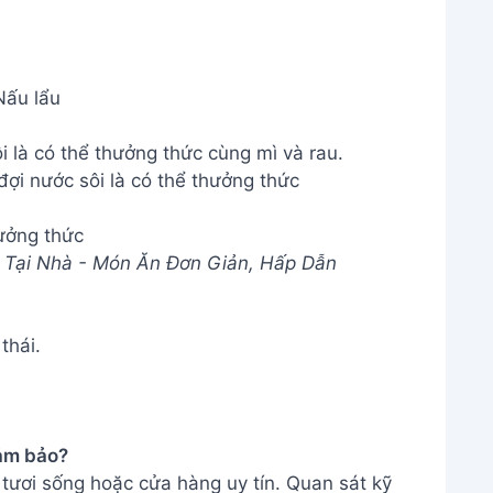
ưởng thức
 Tại Nhà - Món Ăn Đơn Giản, Hấp Dẫn
thái.
đảm bảo?
tươi sống hoặc cửa hàng uy tín. Quan sát kỹ
 động mạnh, vỏ cứng cáp và không có mùi hôi.
a đậm đà?
gon, đường, ớt, me (hoặc nước cốt chanh), và
ừ và thử nhiều lần để đạt được độ chua cay ưng
u cua biển chua cay này! Hy vọng gia đình bạn
 bên nồi lẩu thơm ngon, hấp dẫn. Đừng quên