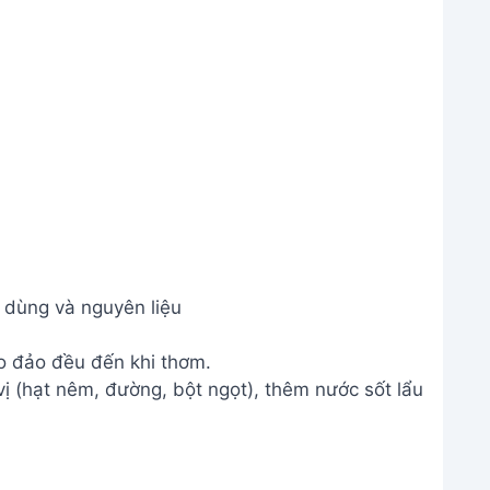
 dùng và nguyên liệu
o đảo đều đến khi thơm.
ị (hạt nêm, đường, bột ngọt), thêm nước sốt lẩu
a và gạch cua