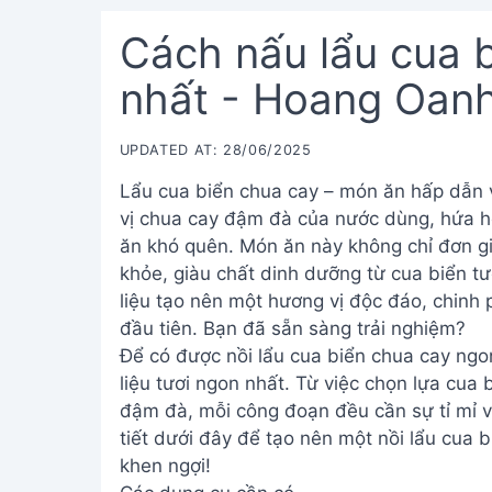
Cách nấu lẩu cua 
nhất - Hoang Oan
UPDATED AT: 28/06/2025
Lẩu cua biển chua cay – món ăn hấp dẫn v
vị chua cay đậm đà của nước dùng, hứa h
ăn khó quên. Món ăn này không chỉ đơn gi
khỏe, giàu chất dinh dưỡng từ cua biển t
liệu tạo nên một hương vị độc đáo, chinh
đầu tiên. Bạn đã sẵn sàng trải nghiệm?
Để có được nồi lẩu cua biển chua cay ng
liệu tươi ngon nhất. Từ việc chọn lựa cua
đậm đà, mỗi công đoạn đều cần sự tỉ mỉ v
tiết dưới đây để tạo nên một nồi lẩu cua b
khen ngợi!