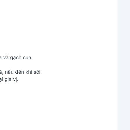
, nấu đến khi sôi.
 gia vị.
Nấu lẩu
ôi là có thể thưởng thức cùng mì và rau.