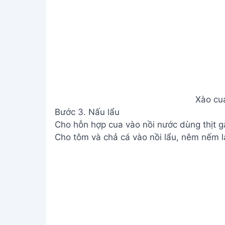
Bước 3. Nấu lẩu
Cho hỗn hợp cua vào nồi nước dùng thịt gà
Cho tôm và chả cá vào nồi lẩu, nêm nếm lại
Bước 4. Thưởng thức
Đổ lẩu ra nồi nhỏ, đặt lên bếp, đợi nước s