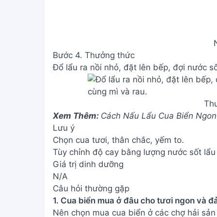
Th
Xem Thêm:
Cách Nấu Lẩu Cua Biển Ngon
Lưu ý
Chọn cua tươi, thân chắc, yếm to.
Tùy chỉnh độ cay bằng lượng nước sốt lẩu 
Giá trị dinh dưỡng
N/A
Câu hỏi thường gặp
1. Cua biển mua ở đâu cho tươi ngon và 
Nên chọn mua cua biển ở các chợ hải sản 
càng, chọn những con cua còn sống, hoạt
2. Làm sao để nước lẩu vừa chua cay vừ
Cần cân bằng giữa các gia vị: nước mắm n
một chút sả, gừng, tỏi. Nên nêm nếm từ t
ý.
Chúc bạn thành công với công thức nấu lẩ
sẽ có một bữa ăn ngon miệng và ấm cúng