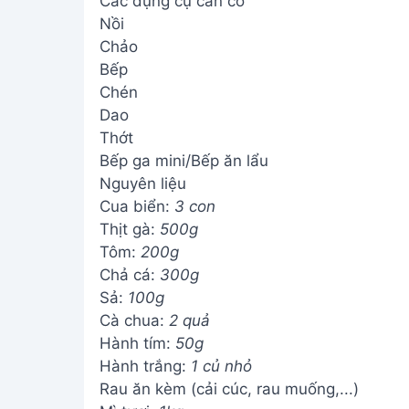
Các dụng cụ cần có
Nồi
Chảo
Bếp
Chén
Dao
Thớt
Bếp ga mini/Bếp ăn lẩu
Nguyên liệu
Cua biển:
3 con
Thịt gà:
500g
Tôm:
200g
Chả cá:
300g
Sả:
100g
Cà chua:
2 quả
Hành tím:
50g
Hành trắng:
1 củ nhỏ
Rau ăn kèm (cải cúc, rau muống,...)