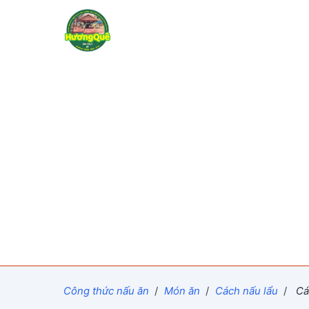
Công thức nấu ăn
/
Món ăn
/
Cách nấu lẩu
/
Các