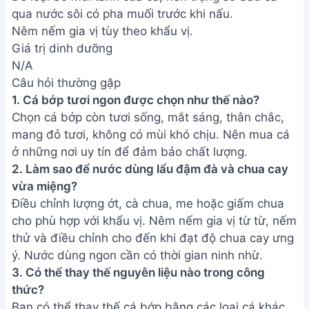
thức?
Bạn có thể thay thế cá bớp bằng các loại cá khác
như cá mú, cá hồi (vị sẽ khác đôi chút). Nếu không
thích me, có thể dùng giấm hoặc nước cốt chanh.
Các loại rau ăn kèm cũng có thể thay đổi tùy sở
thích.
Chúc bạn thành công với món lẩu đầu cá bớp chua
cay thơm ngon này! Hãy mời gia đình và bạn bè
cùng thưởng thức và chia sẻ niềm vui ẩm thực.
Đừng quên quay lại và chia sẻ kinh nghiệm nấu ăn
của bạn với chúng tôi nhé!
Bài viết liên quan
Lẩu bò mắm ruốc siêu ngon:
Cách nấu nhanh, đơn giản tại