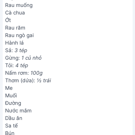
Rau muống
Cà chua
Ớt
Rau răm
Rau ngò gai
Hành lá
Sả:
3 tép
Gừng:
1 củ nhỏ
Tỏi:
4 tép
Nấm rơm:
100g
Thơm (dứa):
½ trái
Me
Muối
Đường
Nước mắm
Dầu ăn
Sa tế
Bún