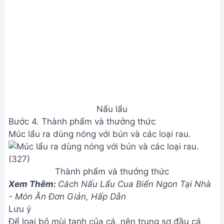
Lưu ý
Để loại bỏ mùi tanh của cá, nên trụng sơ đầu cá
qua nước sôi có pha muối trước khi nấu.
Nêm nếm gia vị tùy theo khẩu vị.
Giá trị dinh dưỡng
N/A
Câu hỏi thường gặp
1. Cá bớp tươi ngon được chọn như thế nào?
Chọn cá bớp còn tươi sống, mắt sáng, thân chắc,
mang đỏ tươi, không có mùi khó chịu. Nên mua cá
ở những nơi uy tín để đảm bảo chất lượng.
2. Làm sao để nước dùng lẩu đậm đà và chua cay
vừa miệng?
Điều chỉnh lượng ớt, cà chua, me hoặc giấm chua
cho phù hợp với khẩu vị. Nêm nếm gia vị từ từ, nếm
thử và điều chỉnh cho đến khi đạt độ chua cay ưng
ý. Nước dùng ngon cần có thời gian ninh nhừ.
3. Có thể thay thế nguyên liệu nào trong công