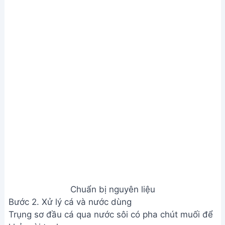
Bước 2. Xử lý cá và nước dùng
Trụng sơ đầu cá qua nước sôi có pha chút muối để
khử mùi tanh.
Phi thơm tỏi, sả, gừng trong chảo với dầu ăn.
Cho thơm và nấm rơm vào xào cùng, nêm bột nêm,
xào khoảng 3 phút.
Đun sôi khoảng 1.5 lít nước, cho me vào, dầm mềm
rồi lọc bỏ hạt.