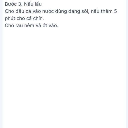
Nấu lẩu
Bước 4. Thành phẩm và thưởng thức
Múc lẩu ra dùng nóng với bún và các loại rau.
Thành phẩm và thưởng thức
Xem Thêm:
Cách Nấu Lẩu Cua Biển Ngon Tại Nhà
- Món Ăn Đơn Giản, Hấp Dẫn