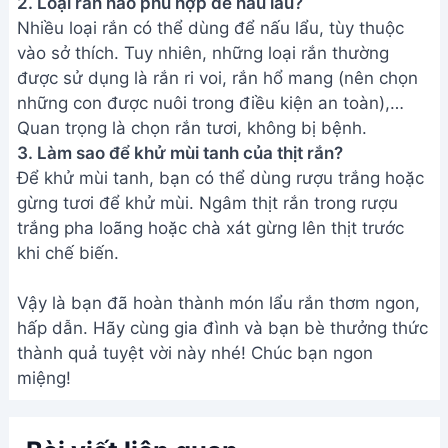
2. Loại rắn nào phù hợp để nấu lẩu?
Nhiều loại rắn có thể dùng để nấu lẩu, tùy thuộc
vào sở thích. Tuy nhiên, những loại rắn thường
được sử dụng là rắn ri voi, rắn hổ mang (nên chọn
những con được nuôi trong điều kiện an toàn),…
Quan trọng là chọn rắn tươi, không bị bệnh.
3. Làm sao để khử mùi tanh của thịt rắn?
Để khử mùi tanh, bạn có thể dùng rượu trắng hoặc
gừng tươi để khử mùi. Ngâm thịt rắn trong rượu
trắng pha loãng hoặc chà xát gừng lên thịt trước
khi chế biến.
Vậy là bạn đã hoàn thành món lẩu rắn thơm ngon,
hấp dẫn. Hãy cùng gia đình và bạn bè thưởng thức
thành quả tuyệt vời này nhé! Chúc bạn ngon
miệng!