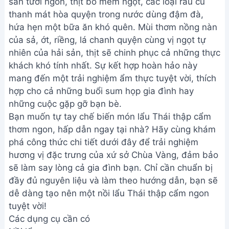
sản tươi ngon, thịt bò mềm ngọt, các loại rau củ
thanh mát hòa quyện trong nước dùng đậm đà,
hứa hẹn một bữa ăn khó quên. Mùi thơm nồng nàn
của sả, ớt, riềng, lá chanh quyện cùng vị ngọt tự
nhiên của hải sản, thịt sẽ chinh phục cả những thực
khách khó tính nhất. Sự kết hợp hoàn hảo này
mang đến một trải nghiệm ẩm thực tuyệt vời, thích
hợp cho cả những buổi sum họp gia đình hay
những cuộc gặp gỡ bạn bè.
Bạn muốn tự tay chế biến món lẩu Thái thập cẩm
thơm ngon, hấp dẫn ngay tại nhà? Hãy cùng khám
phá công thức chi tiết dưới đây để trải nghiệm
hương vị đặc trưng của xứ sở Chùa Vàng, đảm bảo
sẽ làm say lòng cả gia đình bạn. Chỉ cần chuẩn bị
đầy đủ nguyên liệu và làm theo hướng dẫn, bạn sẽ
dễ dàng tạo nên một nồi lẩu Thái thập cẩm ngon
tuyệt vời!
Các dụng cụ cần có