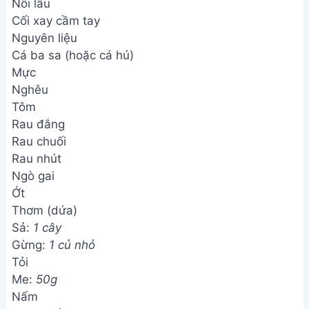
Nồi lẩu
Cối xay cầm tay
Nguyên liệu
Cá ba sa (hoặc cá hú)
Mực
Nghêu
Tôm
Rau đắng
Rau chuối
Rau nhút
Ngò gai
Ớt
Thơm (dứa)
Sả:
1 cây
Gừng:
1 củ nhỏ
Tỏi
Me:
50g
Nấm